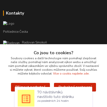
Kontakty
Pohlednice Česka
Radovan Smokoň
+420 730 127 756
Co jsou to cookies?
r.smokon@pohlednicecr.cz
Soubory cookies a další technologie nám pomáhají zlepšovat
naše služby, pomáhají nám analyzovat výkon webu a umožňují
nám pomáhat zákazníkům ve výběru správného zboží. V nastavení
si můžete vybrat, které cookies můžeme používat. Svůj souhlas
můžete kdykoliv odvolat.
Více o cookis najdete zde.
Přijmout nezbytné
Podrobné nastavení
Upravit sběr cookies.
70 návštěvníků
navštívilo tuto stránku
Přijmout všechny
za posledních 24 hodin
Radovan Smokoň - 2019 - www.foto-lokalit.cz