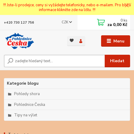
!!! Jste-li prodejce, ceny si vyžádejte telefonicky, nebo e-mailem. Pro bližší
informace klikněte zde na lištu. !!!
0
ks
CZK
+420 730 127 756
za
0,00 Kč
Menu
Hledat
Kategorie blogu
Pohledy shora
Pohlednice Česka
Tipy na výlet