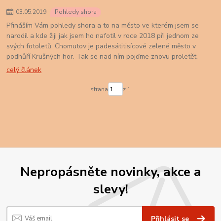
03
.
05
.
2019
Pohledy shora
Přináším Vám pohledy shora a to na město ve kterém jsem se
narodil a kde žiji jak jsem ho nafotil v roce 2018 při jednom ze
svých fotoletů. Chomutov je padesátitisícové zelené město v
podhůří Krušných hor. Tak se nad ním pojďme znovu proletět.
celý článek
strana
z 1
Nepropásněte novinky, akce a
slevy!
Přihlásit se