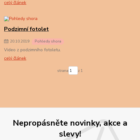
celý článek
Podzimní fotolet
20
.
10
.
2019
Pohledy shora
Video z podzimního fotoletu.
celý článek
strana
z 1
Nepropásněte novinky, akce a
slevy!