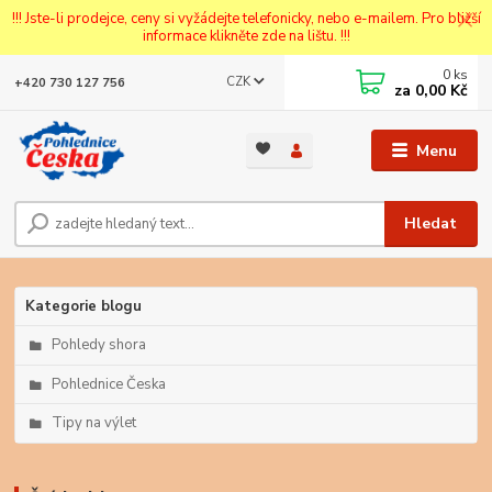
!!! Jste-li prodejce, ceny si vyžádejte telefonicky, nebo e-mailem. Pro bližší
informace klikněte zde na lištu. !!!
0
ks
CZK
+420 730 127 756
za
0,00 Kč
Menu
Hledat
Kategorie blogu
Pohledy shora
Pohlednice Česka
Tipy na výlet