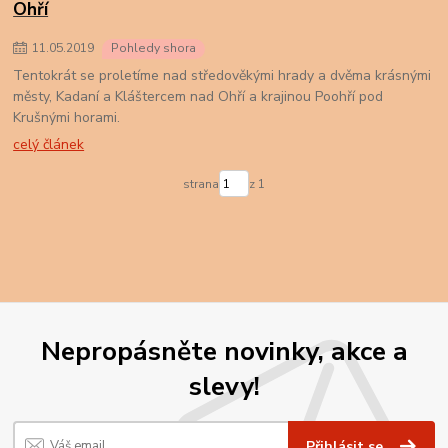
Ohří
11
.
05
.
2019
Pohledy shora
Tentokrát se proletíme nad středověkými hrady a dvěma krásnými
městy, Kadaní a Kláštercem nad Ohří a krajinou Poohří pod
Krušnými horami.
celý článek
strana
z 1
Nepropásněte novinky, akce a
slevy!
Přihlásit se