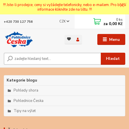
!!! Jste-li prodejce, ceny si vyžádejte telefonicky, nebo e-mailem. Pro bližší
informace klikněte zde na lištu. !!!
0
ks
CZK
+420 730 127 756
za
0,00 Kč
Menu
Hledat
Kategorie blogu
Pohledy shora
Pohlednice Česka
Tipy na výlet