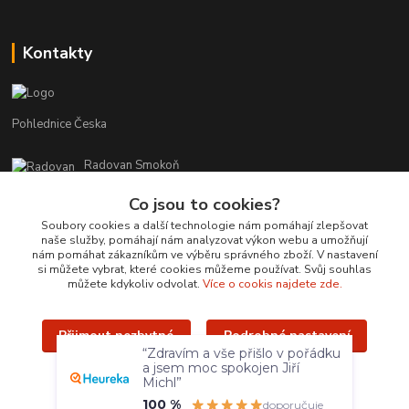
Kontakty
Pohlednice Česka
Radovan Smokoň
+420 730 127 756
Co jsou to cookies?
r.smokon@pohlednicecr.cz
Soubory cookies a další technologie nám pomáhají zlepšovat
naše služby, pomáhají nám analyzovat výkon webu a umožňují
nám pomáhat zákazníkům ve výběru správného zboží. V nastavení
si můžete vybrat, které cookies můžeme používat. Svůj souhlas
můžete kdykoliv odvolat.
Více o cookis najdete zde.
Přijmout nezbytné
Podrobné nastavení
Upravit sběr cookies.
“Zdravím a vše přišlo v pořádku
a jsem moc spokojen Jiří
Přijmout všechny
Michl”
Radovan Smokoň - 2019 - www.foto-lokalit.cz
100 %
doporučuje