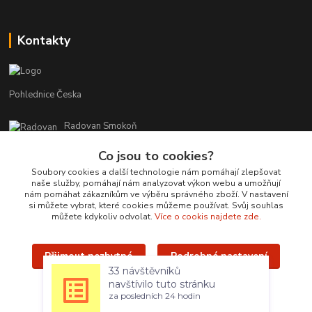
Kontakty
Pohlednice Česka
Radovan Smokoň
+420 730 127 756
Co jsou to cookies?
r.smokon@pohlednicecr.cz
Soubory cookies a další technologie nám pomáhají zlepšovat
naše služby, pomáhají nám analyzovat výkon webu a umožňují
nám pomáhat zákazníkům ve výběru správného zboží. V nastavení
si můžete vybrat, které cookies můžeme používat. Svůj souhlas
můžete kdykoliv odvolat.
Více o cookis najdete zde.
Přijmout nezbytné
Podrobné nastavení
Upravit sběr cookies.
33 návštěvníků
navštívilo tuto stránku
Přijmout všechny
za posledních 24 hodin
Radovan Smokoň - 2019 - www.foto-lokalit.cz