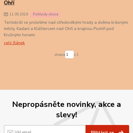
Ohří
11
.
05
.
2019
Pohledy shora
Tentokrát se proletíme nad středověkými hrady a dvěma krásnými
městy, Kadaní a Kláštercem nad Ohří a krajinou Poohří pod
Krušnými horami.
celý článek
strana
z 1
Nepropásněte novinky, akce a
slevy!
Přihlásit se