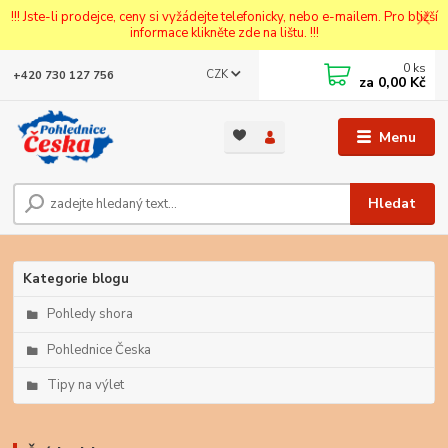
!!! Jste-li prodejce, ceny si vyžádejte telefonicky, nebo e-mailem. Pro bližší
informace klikněte zde na lištu. !!!
0
ks
CZK
+420 730 127 756
za
0,00 Kč
Menu
Hledat
Kategorie blogu
Pohledy shora
Pohlednice Česka
Tipy na výlet