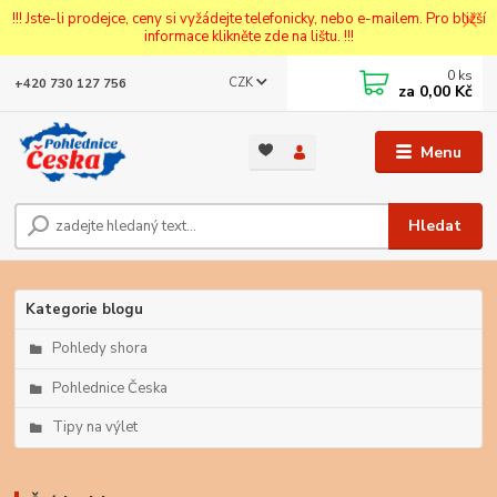
!!! Jste-li prodejce, ceny si vyžádejte telefonicky, nebo e-mailem. Pro bližší
informace klikněte zde na lištu. !!!
0
ks
CZK
+420 730 127 756
za
0,00 Kč
Menu
Hledat
Kategorie blogu
Pohledy shora
Pohlednice Česka
Tipy na výlet