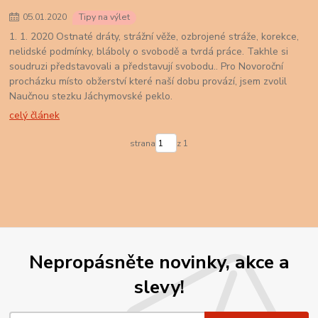
05
.
01
.
2020
Tipy na výlet
1. 1. 2020 Ostnaté dráty, strážní věže, ozbrojené stráže, korekce,
nelidské podmínky, bláboly o svobodě a tvrdá práce. Takhle si
soudruzi představovali a představují svobodu.. Pro Novoroční
procházku místo obžerství které naší dobu provází, jsem zvolil
Naučnou stezku Jáchymovské peklo.
celý článek
strana
z 1
Nepropásněte novinky, akce a
slevy!