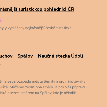
rásnější turistickou pohlednici ČR
a
yly vyhlášeny nejkrásnější české turistické
ouchov – Spálov – Naučná stezka Údolí
a
vě na severozápadě města Semily a pro návštěvníky
iště. Můžeme zvolit oba směry. Já pro Vás připravil
ické stezce, směrem na Spálov, kde je několik