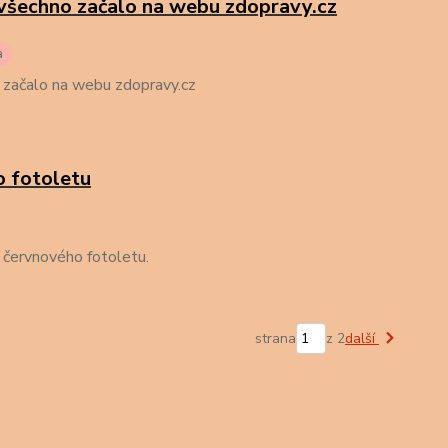
 všechno začalo na webu zdopravy.cz
a
 začalo na webu zdopravy.cz
o fotoletu
 červnového fotoletu.
strana
z 2
další