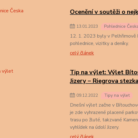
Ocenění v soutěži o nejk
13
.
01
.
2023
Pohlednice Česk
12. 1. 2023 byly v Pelhřimově b
pohlednice, vizitky a deníky.
celý článek
Tip na výlet: Výlet Bít
Jizery – Riegrova stezk
09
.
12
.
2022
Tipy na výlet
Dnešní výlet začne v Bítoucho
je zde vyhrazené placené parkov
trasu po žluté, takzvané Kamen
vyhlídek na údolí Jizery.
celý článek