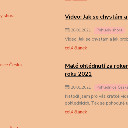
Video: Jak se chystám a 
26
.
01
.
2021
Pohledy shora
Video: Jak se chystám a jak prob
celý článek
Malé ohlédnutí za roke
roku 2021
20
.
01
.
2021
Pohlednice Česk
Natočil jsem pro vás krátké vid
pohlednicích. Tak se pohodlně u
celý článek