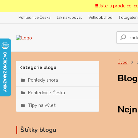
!!! Jste-li prodejce, 
Pohlednice Česka
Jak nakupovat
Velkoobchod
Fotogaleri
Prode
Zar
Úvod
Kategorie blogu
Blog
Pohledy shora
Pohlednice Česka
Tipy na výlet
Nejn
Štítky blogu