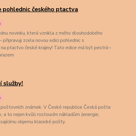
 pohlednic českého ptactva
a
jednu novinku, která vznikla z mého dlouhodobého
– připravuji zcela novou edici pohlednic s
 ptactvo české krajiny! Tato edice má být pestrá –
důrazem
 služby!
a
a poštovních známek. V České republice Česká pošta
 a to nejen kvůli rostoucím nákladům (energie,
lesajícímu objemu klasické pošty.