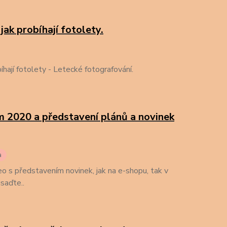
jak probíhají fotolety.
íhají fotolety - Letecké fotografování.
m 2020 a představení plánů a novinek
a
eo s představením novinek, jak na e-shopu, tak v
saďte..