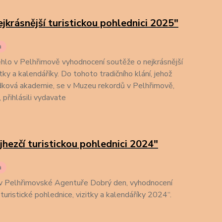
ejkrásnější turistickou pohlednici 2025"
a
hlo v Pelhřimově vyhodnocení soutěže o nejkrásnější
tky a kalendáříky. Do tohoto tradičního klání, jehož
ková akademie, se v Muzeu rekordů v Pelhřimově,
, přihlásili vydavate
jhezčí turistickou pohlednici 2024"
a
v Pelhřimovské Agentuře Dobrý den, vyhodnocení
turistické pohlednice, vizitky a kalendáříky 2024“.