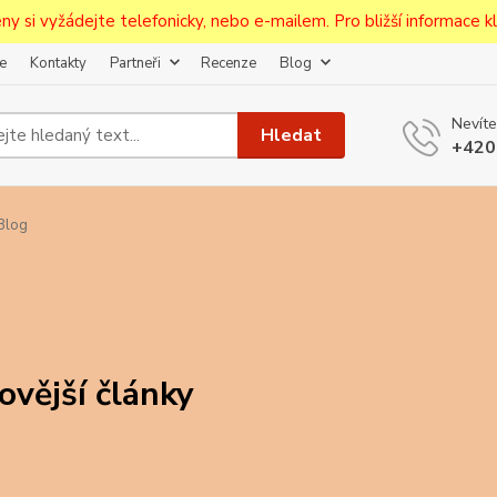
ceny si vyžádejte telefonicky, nebo e-mailem. Pro bližší informace kli
e
Kontakty
Partneři
Recenze
Blog
Upozornění pro prodejce!
Nevíte
jcům bude po zaregistrování nastavena sleva, případně upravena 
Hledat
+420
první objednávce.
--------------------------------------------------------------------------
egistrujte svůj E-mail aby vám neutekly novinky na Pohlednicích Č
Blog
Odeslat
Přeji si odebírat novinky e-mailem dle
podmínek zpracování osobních údajů
.
Souhlasím se
zpracováním osobních údajů
pro účely registrace.
ovější články
Zavřít