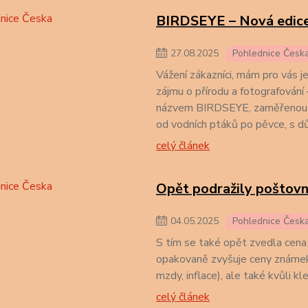
BIRDSEYE – Nová edice
27
.
08
.
2025
Pohlednice Česk
Vážení zákazníci, mám pro vás 
zájmu o přírodu a fotografování 
názvem BIRDSEYE, zaměřenou na
od vodních ptáků po pěvce, s 
celý článek
Opět podražily poštovní
04
.
05
.
2025
Pohlednice Česk
S tím se také opět zvedla cen
opakovaně zvyšuje ceny známek,
mzdy, inflace), ale také kvůli k
celý článek