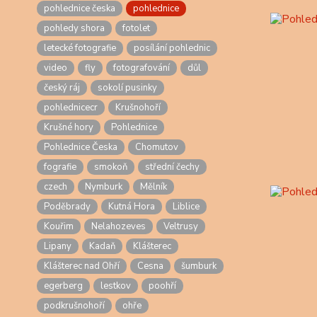
pohlednice česka
pohlednice
pohledy shora
fotolet
letecké fotografie
posílání pohlednic
video
fly
fotografování
důl
český ráj
sokolí pusinky
pohlednicecr
Krušnohoří
Krušné hory
Pohlednice
Pohlednice Česka
Chomutov
fografie
smokoň
střední čechy
czech
Nymburk
Mělník
Poděbrady
Kutná Hora
Liblice
Kouřim
Nelahozeves
Veltrusy
Lipany
Kadaň
Klášterec
Klášterec nad Ohří
Cesna
šumburk
egerberg
lestkov
poohří
podkrušnohoří
ohře