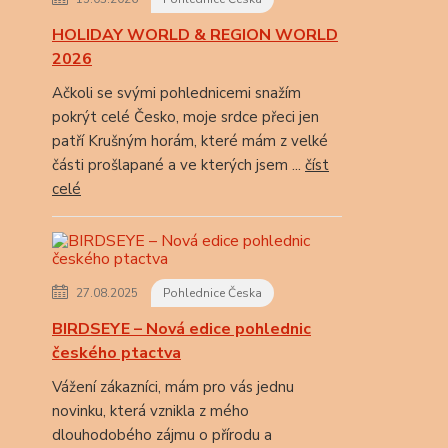
HOLIDAY WORLD & REGION WORLD
2026
Ačkoli se svými pohlednicemi snažím
pokrýt celé Česko, moje srdce přeci jen
patří Krušným horám, které mám z velké
části prošlapané a ve kterých jsem ...
číst
celé
27.08.2025
Pohlednice Česka
BIRDSEYE – Nová edice pohlednic
českého ptactva
Vážení zákazníci, mám pro vás jednu
novinku, která vznikla z mého
dlouhodobého zájmu o přírodu a