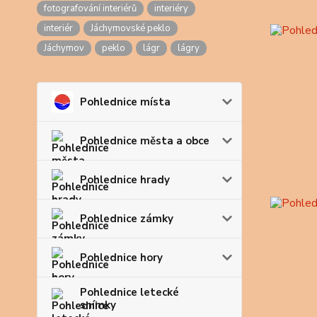
fotografování interiérů
interiéry
interiér
Jáchymovské peklo
Jáchymov
peklo
lágr
lágry
Pohlednice místa
Pohlednice města a obce
Pohlednice hrady
Pohlednice zámky
Pohlednice hory
Pohlednice letecké
snímky