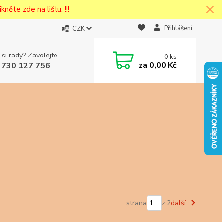
kněte zde na lištu. !!!
Přihlášení
CZK
 si rady? Zavolejte.
0
ks
cena v
za
0,00 Kč
 730 127 756
eska
strana
z 2
další