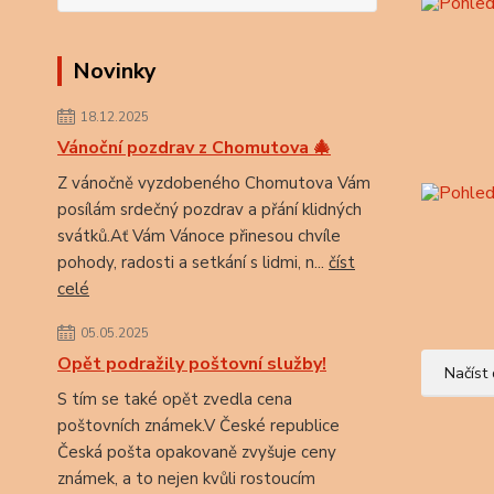
Novinky
18.12.2025
Vánoční pozdrav z Chomutova 🎄
Z vánočně vyzdobeného Chomutova Vám
posílám srdečný pozdrav a přání klidných
svátků.Ať Vám Vánoce přinesou chvíle
pohody, radosti a setkání s lidmi, n...
číst
celé
05.05.2025
Opět podražily poštovní služby!
Načíst 
S tím se také opět zvedla cena
poštovních známek.V České republice
Česká pošta opakovaně zvyšuje ceny
známek, a to nejen kvůli rostoucím