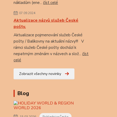
nákladům (ene...
číst celé
07.09.2024
Aktualizace názvů služeb České
pošty.
Aktualizace pojmenování služeb České
pošty / Balíkovny na aktuální názvy!!! V
rámci služeb České pošty dochází k
nepatrným změnám v názvech a slož...
číst
celé
Zobrazit všechny novinky
Blog
15.03.2026
Pohlednice Česka