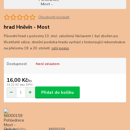
Ohodnotit produkt
hrad Hněvín - Most
Původní hrad z poloviny 13. stol. založený Václavem I. byl zbořen po
třicetileté válce, dnešní podoba hradu vychází z historizující rekonstrukce
na přelomu 19. a 20. století.
celý popis
Dostupnost
Není skladem
16,00 Kč
/
ks
13,22 Kč
bez DPH
Přidat do košíku
Číslo produktu:
66000159