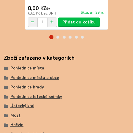
8,00 Kč
9,00 Kč
/
ks
/
k
Skladem 39 ks
6,61 Kč
bez DPH
7,44 Kč
bez 
Přidat do košíku
Zboží zařazeno v kategoriích
Pohlednice místa
Pohlednice města a obce
Pohlednice hrady
Pohlednice letecké snímky
Ústecký kraj
Most
Hněvín