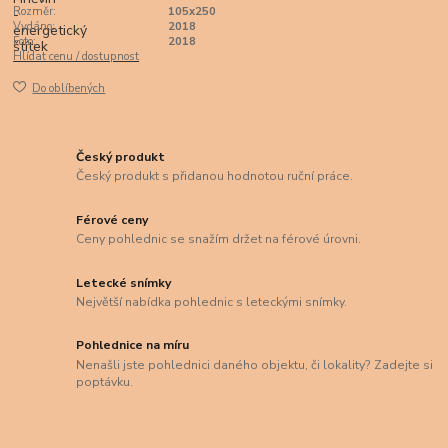
Rozměr:
105x250
Vydáno:
2018
Foto:
2018
Hlídat cenu / dostupnost
Do oblíbených
Český produkt
Český produkt s přidanou hodnotou ruční práce.
Férové ceny
Ceny pohlednic se snažím držet na férové úrovni.
Letecké snímky
Největší nabídka pohlednic s leteckými snímky.
Pohlednice na míru
Nenašli jste pohlednici daného objektu, či lokality? Zadejte si
poptávku.