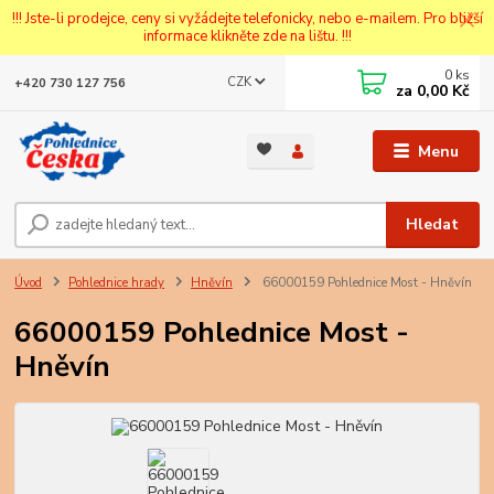
!!! Jste-li prodejce, ceny si vyžádejte telefonicky, nebo e-mailem. Pro bližší
informace klikněte zde na lištu. !!!
0
ks
CZK
+420 730 127 756
za
0,00 Kč
Menu
Hledat
Úvod
Pohlednice hrady
Hněvín
66000159 Pohlednice Most - Hněvín
66000159 Pohlednice Most -
Hněvín