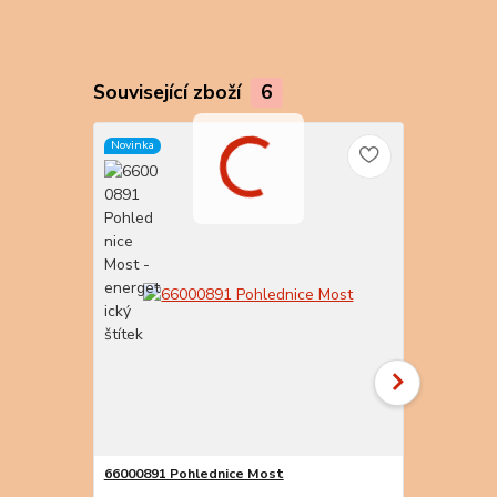
Související zboží
6
Novinka
Novinka
66000891 Pohlednice Most
66000890 Po