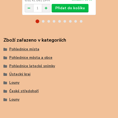
6,61 Kč
bez DPH
6,61 Kč
bez 
Přidat do košíku
Zboží zařazeno v kategoriích
Pohlednice místa
Pohlednice města a obce
Pohlednice letecké snímky
Ústecký kraj
Louny
České středohoří
Louny