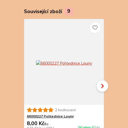
Související zboží
9
2 hodnocení
66000227 Pohlednice Louny
66000229 Po
8,00 Kč
8,00 Kč
/
ks
/
k
Skladem 63 ks