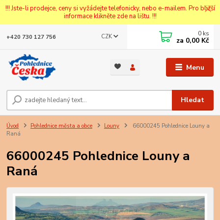
!!! Jste-li prodejce, ceny si vyžádejte telefonicky, nebo e-mailem. Pro bližší
informace klikněte zde na lištu. !!!
0
ks
CZK
+420 730 127 756
za
0,00 Kč
Menu
Hledat
Úvod
Pohlednice města a obce
Louny
66000245 Pohlednice Louny a
Raná
66000245 Pohlednice Louny a
Raná