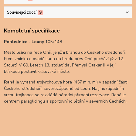
Související zboží
9
Kompletní specifikace
Pohlednice - Louny
105x148
Město ležící na řece Ohři, je jižní branou do Českého středohoří.
První zmínka o osadě Luna na brodu přes Ohři pochází již z 12.
Století. V 60. Letech 13. století dal Přemysl Otakar II. v její
blízkosti postavit královské město.
Raná
je výrazná trojvrcholová hora (457 m n. m.) v západní části
Českého středohoří, severozápadně od Loun. Na jihozápadním
vrchu trojkopce se rozkládá národní přírodní rezervace. Raná je
centrem paraglidingu a sportovního létání v severních Čechách.