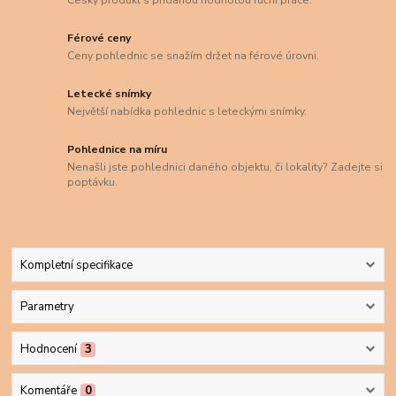
Český produkt s přidanou hodnotou ruční práce.
Férové ceny
Ceny pohlednic se snažím držet na férové úrovni.
Letecké snímky
Největší nabídka pohlednic s leteckými snímky.
Pohlednice na míru
Nenašli jste pohlednici daného objektu, či lokality? Zadejte si
poptávku.
Kompletní specifikace
Parametry
Hodnocení
3
Komentáře
0