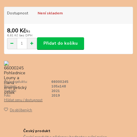
Dostupnost
Není skladem
8,00 Kč
/
ks
6,61 Kč
bez DPH
Přidat do košíku
Číslo produktu:
66000245
Rozměr:
105x148
Vydáno:
2021
Foto:
2019
Hlídat cenu / dostupnost
Do oblíbených
Český produkt