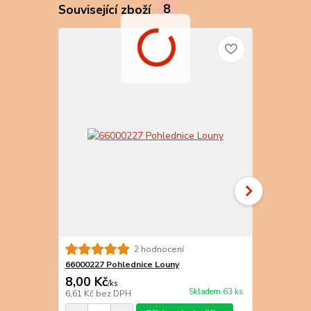
Související zboží
8
2 hodnocení
66000227 Pohlednice Louny
66000229 Po
8,00 Kč
8,00 Kč
/
ks
/
k
Skladem 63 ks
6,61 Kč
bez DPH
6,61 Kč
bez 