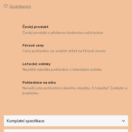
Do oblíbených
Český produkt
Český produkt s přidanou hodnotou ruční práce.
Férové ceny
Ceny pohlednic se snažím držet na férové úrovni.
Letecké snímky
Největší nabídka pohlednic s leteckými snímky.
Pohlednice na míru
Nenašli jste pohlednici daného objektu, či lokality? Zadejte si
poptávku.
Kompletní specifikace