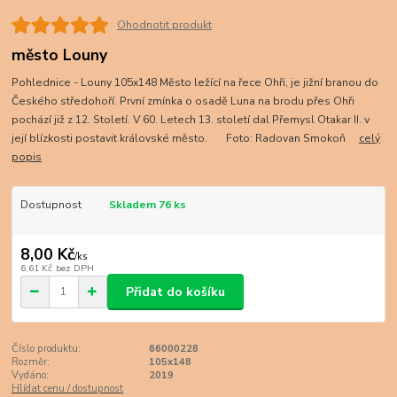
Ohodnotit produkt
město Louny
Pohlednice - Louny 105x148 Město ležící na řece Ohři, je jižní branou do
Českého středohoří. První zmínka o osadě Luna na brodu přes Ohři
pochází již z 12. Století. V 60. Letech 13. století dal Přemysl Otakar II. v
její blízkosti postavit královské město. Foto: Radovan Smokoň
celý
popis
Dostupnost
Skladem 76 ks
8,00 Kč
/
ks
6,61 Kč
bez DPH
Přidat do košíku
Číslo produktu:
66000228
Rozměr:
105x148
Vydáno:
2019
Hlídat cenu / dostupnost