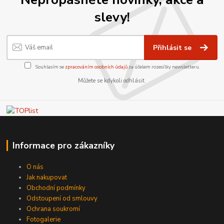
slevy!
Přihlásit se
Souhlasím se
zpracováním osobních údajů
za účelem rozesílky newsletteru.
Můžete se kdykoli odhlásit.
Informace pro zákazníky
O nás
Jak nakupovat
Obchodní podmínky
Odstoupení od smlouvy
Ochrana soukromí
Fotogalerie