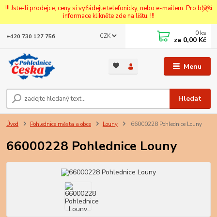
!!! Jste-li prodejce, ceny si vyžádejte telefonicky, nebo e-mailem. Pro bližší
informace klikněte zde na lištu. !!!
0
ks
CZK
+420 730 127 756
za
0,00 Kč
Menu
Hledat
Úvod
Pohlednice města a obce
Louny
66000228 Pohlednice Louny
66000228 Pohlednice Louny