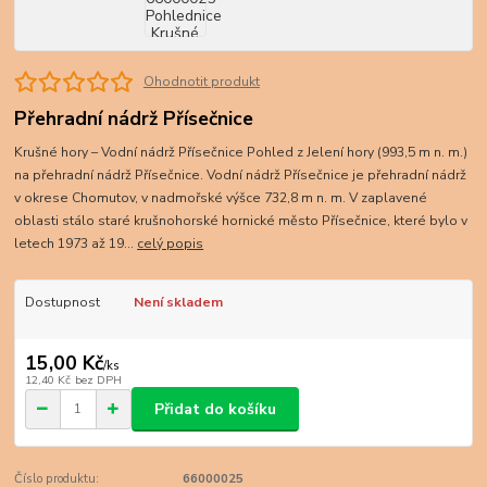
Ohodnotit produkt
Přehradní nádrž Přísečnice
Krušné hory – Vodní nádrž Přísečnice Pohled z Jelení hory (993,5 m n. m.)
na přehradní nádrž Přísečnice. Vodní nádrž Přísečnice je přehradní nádrž
v okrese Chomutov, v nadmořské výšce 732,8 m n. m. V zaplavené
oblasti stálo staré krušnohorské hornické město Přísečnice, které bylo v
letech 1973 až 19...
celý popis
Dostupnost
Není skladem
15,00 Kč
/
ks
12,40 Kč
bez DPH
Přidat do košíku
Číslo produktu:
66000025