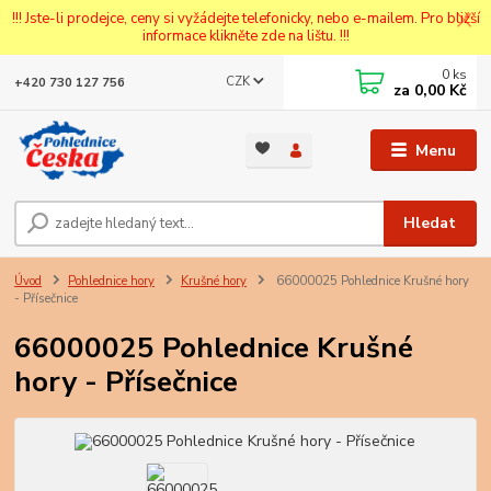
!!! Jste-li prodejce, ceny si vyžádejte telefonicky, nebo e-mailem. Pro bližší
informace klikněte zde na lištu. !!!
0
ks
CZK
+420 730 127 756
za
0,00 Kč
Menu
Hledat
Úvod
Pohlednice hory
Krušné hory
66000025 Pohlednice Krušné hory
- Přísečnice
66000025 Pohlednice Krušné
hory - Přísečnice