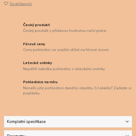
Do oblíbených
Český produkt
Český produkt s přidanou hodnotou ruční práce.
Férové ceny
Ceny pohlednic se snažím držet na férové úrovni.
Letecké snímky
Největší nabídka pohlednic s leteckými snímky.
Pohlednice na míru
Nenašli jste pohlednici daného objektu, či lokality? Zadejte si
poptávku.
Kompletní specifikace