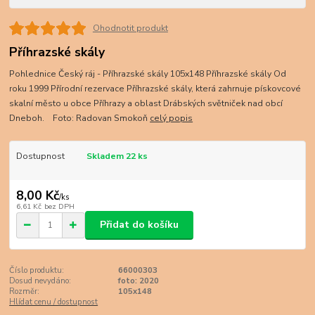
Ohodnotit produkt
Příhrazské skály
Pohlednice Český ráj - Příhrazské skály 105x148 Příhrazské skály Od
roku 1999 Přírodní rezervace Příhrazské skály, která zahrnuje pískovcové
skalní město u obce Příhrazy a oblast Drábských světniček nad obcí
Dneboh. Foto: Radovan Smokoň
celý popis
Dostupnost
Skladem 22 ks
8,00 Kč
/
ks
6,61 Kč
bez DPH
Přidat do košíku
Číslo produktu:
66000303
Dosud nevydáno:
foto: 2020
Rozměr:
105x148
Hlídat cenu / dostupnost