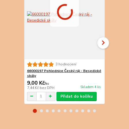
3 hodnocení
66000197 Pohlednice Český ráj - Besedické
66000216 Po
skály
Hruboskals
9,00 Kč
9,00 Kč
/
ks
/
k
Skladem 4 ks
7,44 Kč
bez DPH
7,44 Kč
bez 
Přidat do košíku