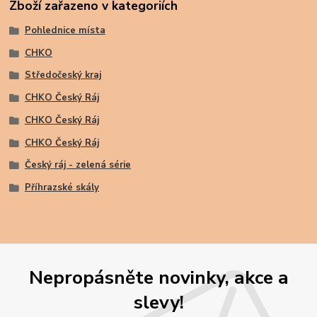
Zboží zařazeno v kategoriích
Pohlednice místa
CHKO
Středočeský kraj
CHKO Český Ráj
CHKO Český Ráj
CHKO Český Ráj
Český ráj - zelená série
Příhrazské skály
Nepropásněte novinky, akce a
slevy!