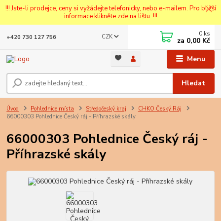
!!! Jste-li prodejce, ceny si vyžádejte telefonicky, nebo e-mailem. Pro bližší
informace klikněte zde na lištu. !!!
0
ks
CZK
+420 730 127 756
za
0,00 Kč
Menu
Hledat
Úvod
Pohlednice místa
Středočeský kraj
CHKO Český Ráj
66000303 Pohlednice Český ráj - Příhrazské skály
66000303 Pohlednice Český ráj -
Příhrazské skály