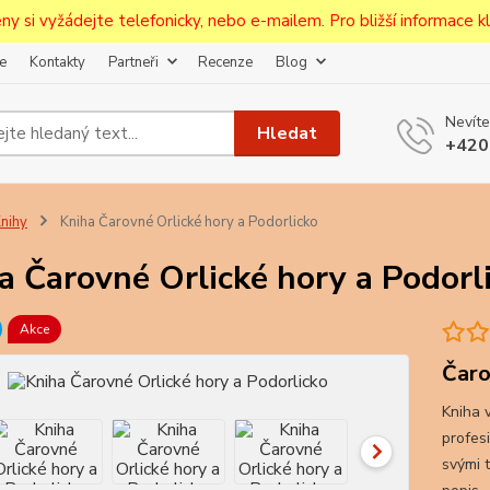
ceny si vyžádejte telefonicky, nebo e-mailem. Pro bližší informace kli
e
Kontakty
Partneři
Recenze
Blog
Upozornění pro prodejce!
Nevíte
jcům bude po zaregistrování nastavena sleva, případně upravena 
Hledat
+420
první objednávce.
--------------------------------------------------------------------------
egistrujte svůj E-mail aby vám neutekly novinky na Pohlednicích Č
nihy
Kniha Čarovné Orlické hory a Podorlicko
Odeslat
a Čarovné Orlické hory a Podorl
Přeji si odebírat novinky e-mailem dle
podmínek zpracování osobních údajů
.
Akce
Souhlasím se
zpracováním osobních údajů
pro účely registrace.
Čaro
Kniha 
Zavřít
profes
svými 