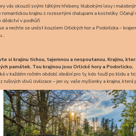
ory vás okouzlí svými táhlými hřebeny, hlubokými lesy i malebným
e romantickou krajinu s rozesetými chalupami a kostelíky. Očarují
o dědictví v podhůří.
e a nechte se unést kouzlem Orlických hor a Podorlicka – kraje
...
te si krajinu tichou, tajemnou a nespoutanou. Krajinu, kter
kých památek. Tou krajinou jsou Orlické hory a Podorlicko.
á v každém ročním období, ideální pro ty, kdo touží po klidu a t
z rušivých vlivů civilizace – jen vy, vaše myšlenky a krajina, kter