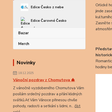
Orlické h
Edice Česko z nebe
jinde zas
kulturníh
Edice Čarovné Česko
Zasněte s
atmosféru
Bazar
Merch
Představ
historic
Romantick
Novinky
hodiny be
18.12.2025
Vánoční pozdrav z Chomutova 🎄
Z vánočně vyzdobeného Chomutova Vám
posílám srdečný pozdrav a přání klidných
svátků.Ať Vám Vánoce přinesou chvíle
pohody, radosti a setkání s lidmi, n...
číst