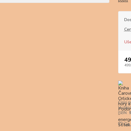
popis
Dos
Cen
Uše
49
499
Číslo p
Vydáno
ISBN:
Do 