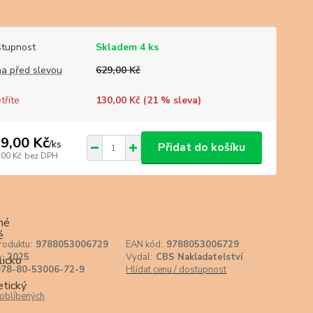
tupnost
Skladem 4 ks
a před slevou
629,00 Kč
tříte
130,00 Kč (
21
% sleva)
9,00 Kč
/
ks
Přidat do košíku
,00 Kč
bez DPH
roduktu:
9788053006729
EAN kód:
9788053006729
:
2025
Vydal:
CBS Nakladatelství
978-80-53006-72-9
Hlídat cenu / dostupnost
oblíbených