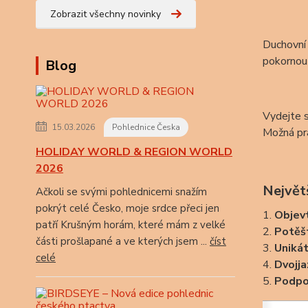
Zobrazit všechny novinky
Duchovní 
pokornou 
Blog
Vydejte s
15.03.2026
Pohlednice Česka
Možná prá
HOLIDAY WORLD & REGION WORLD
2026
Největš
Ačkoli se svými pohlednicemi snažím
pokrýt celé Česko, moje srdce přeci jen
1.
Objevt
patří Krušným horám, které mám z velké
2.
Potěš
části prošlapané a ve kterých jsem ...
číst
3.
Uniká
celé
4.
Dvojj
5.
Podpo