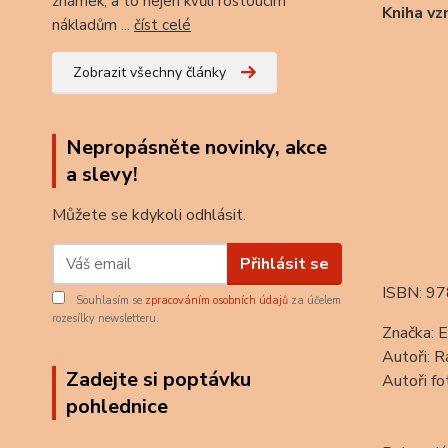
známek, a to nejen kvůli rostoucím
Kniha vz
nákladům ...
číst celé
Zobrazit všechny články
Nepropásněte novinky, akce
a slevy!
Můžete se kdykoli odhlásit.
Přihlásit se
ISBN: 9
Souhlasím se
zpracováním osobních údajů
za účelem
rozesílky newsletteru.
Značka:
E
Autoři:
R
Zadejte si poptávku
Autoři fot
pohlednice