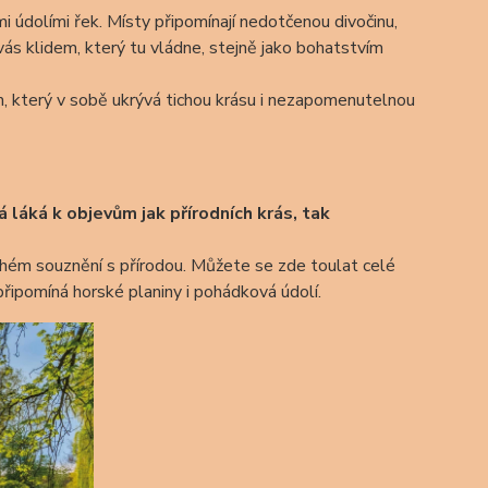
i údolími řek. Místy připomínají nedotčenou divočinu,
 vás klidem, který tu vládne, stejně jako bohatstvím
m, který v sobě ukrývá tichou krásu i nezapomenutelnou
á láká k objevům jak přírodních krás, tak
ichém souznění s přírodou. Můžete se zde toulat celé
á připomíná horské planiny i pohádková údolí.