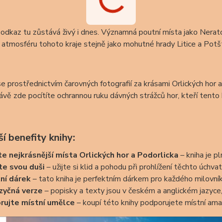
odkaz tu zůstává živý i dnes. Významná poutní místa jako Nerato
atmosféru tohoto kraje stejně jako mohutné hrady Litice a Potš
e prostřednictvím čarovných fotografií za krásami Orlických hor a
vě zde pocítíte ochrannou ruku dávných strážců hor, kteří tento kr
í benefity knihy:
e nejkrásnější místa Orlických hor a Podorlicka
– kniha je p
te svou duši
– užijte si klid a pohodu při prohlížení těchto úchv
tní dárek
– tato kniha je perfektním dárkem pro každého milovník
azyčná verze
– popisky a texty jsou v českém a anglickém jazyce,
rujte místní umělce
– koupí této knihy podporujete místní amat