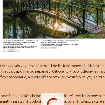
a stezky vás zavedou na místa, kde historie zanechala hluboké s
 hrady strážící kraj od nepaměti. Orlické hory byly odedávna míst
žko hospodařilo, ale kde přesto vznikaly vesničky, mlýny a tvrze
 pevně spjat také s bohatou historií sklářství, textilní výroby a 
amátky na slavné období, kdy zdejší krajinou zněl lomoz skláren a