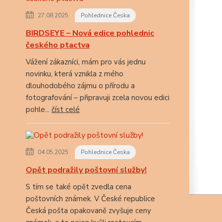
27.08.2025
Pohlednice Česka
BIRDSEYE – Nová edice pohlednic
českého ptactva
Vážení zákazníci, mám pro vás jednu
novinku, která vznikla z mého
dlouhodobého zájmu o přírodu a
fotografování – připravuji zcela novou edici
pohle...
číst celé
04.05.2025
Pohlednice Česka
Opět podražily poštovní služby!
S tím se také opět zvedla cena
poštovních známek. V České republice
Česká pošta opakovaně zvyšuje ceny