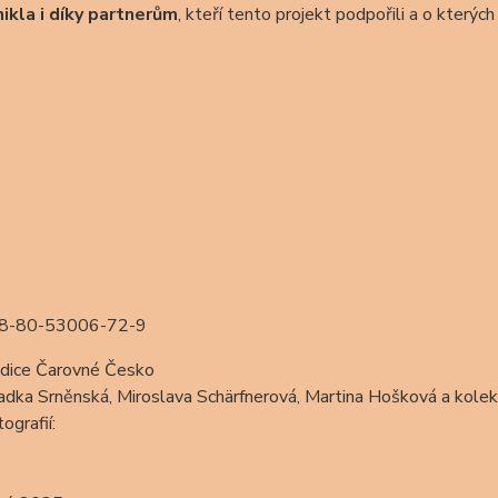
nikla i díky partnerům
, kteří tento projekt podpořili a o kterých
78-80-53006-72-9
dice Čarovné Česko
adka Srněnská, Miroslava Schärfnerová, Martina Hošková a kole
ografií: