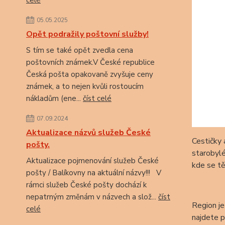
celé
05.05.2025
Opět podražily poštovní služby!
S tím se také opět zvedla cena
poštovních známek.V České republice
Česká pošta opakovaně zvyšuje ceny
známek, a to nejen kvůli rostoucím
nákladům (ene...
číst celé
07.09.2024
Aktualizace názvů služeb České
Cestičky 
pošty.
starobylé
Aktualizace pojmenování služeb České
kde se tě
pošty / Balíkovny na aktuální názvy!!! V
rámci služeb České pošty dochází k
nepatrným změnám v názvech a slož...
číst
Region je
celé
najdete p