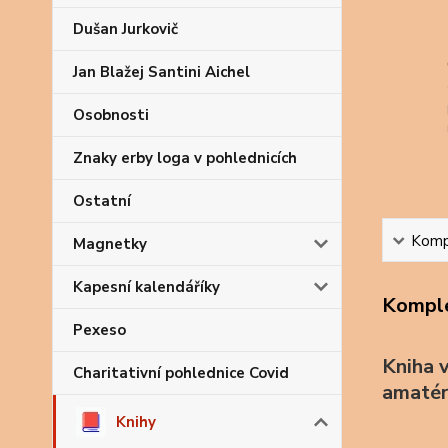
Dušan Jurkovič
Jan Blažej Santini Aichel
Osobnosti
Znaky erby loga v pohlednicích
Ostatní
Kompl
Magnetky
Kapesní kalendáříky
Komple
Pexeso
Kniha v
Charitativní pohlednice Covid
amatér
Knihy