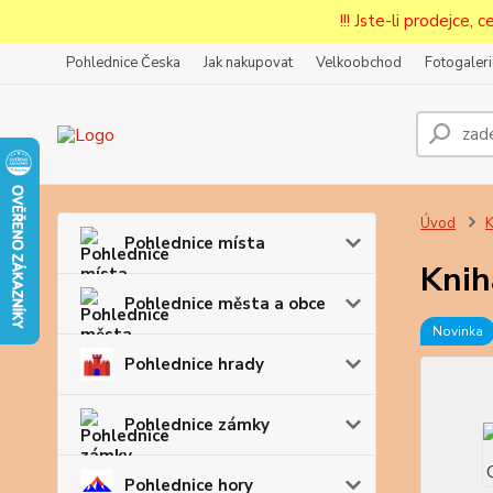
!!! Jste-li prodejce, 
Pohlednice Česka
Jak nakupovat
Velkoobchod
Fotogaleri
Prode
Zar
Úvod
K
Pohlednice místa
Knih
Pohlednice města a obce
Novinka
Pohlednice hrady
Pohlednice zámky
Pohlednice hory