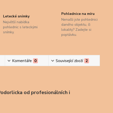
Pohlednice na míru
Letecké snímky
Nenašli jste pohlednici
Největší nabídka
daného objektu, či
pohlednic s leteckými
lokality? Zadejte si
snímky.
poptávku.
Komentáře
0
Související zboží
2
odorlicka od profesionálních i