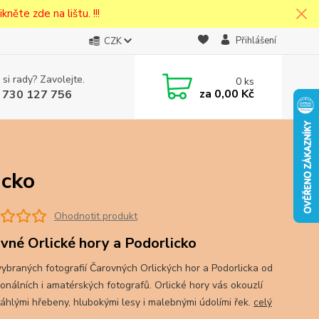
kněte zde na lištu. !!!
Přihlášení
CZK
 si rady? Zavolejte.
0
ks
cena v
za
0,00 Kč
 730 127 756
eska
icko
Ohodnotit produkt
vné Orlické hory a Podorlicko
vybraných fotografií Čarovných Orlických hor a Podorlicka od
ionálních i amatérských fotografů. Orlické hory vás okouzlí
táhlými hřebeny, hlubokými lesy i malebnými údolími řek.
celý