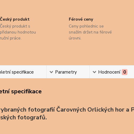
Český produkt
Férové ceny
Český produkt s
Ceny pohlednic se
přidanou hodnotou
snažím držet na férové
ruční práce.
úrovni.
etní specifikace
Parametry
Hodnocení
0
tní specifikace
ybraných fotografií Čarovných Orlických hor a P
ských fotografů.