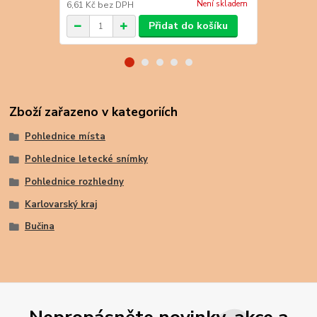
Není skladem
6,61 Kč
bez DPH
6,61 Kč
bez 
Přidat do košíku
Zboží zařazeno v kategoriích
Pohlednice místa
Pohlednice letecké snímky
Pohlednice rozhledny
Karlovarský kraj
Bučina
Nepropásněte novinky, akce a