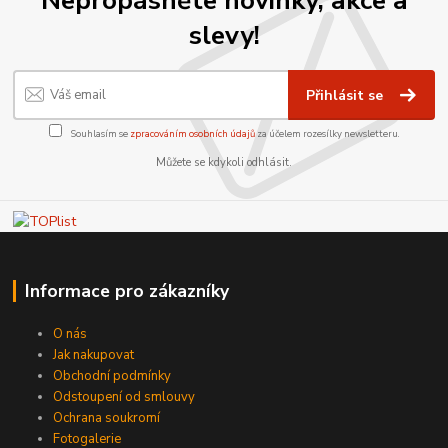
slevy!
Přihlásit se
Souhlasím se
zpracováním osobních údajů
za účelem rozesílky newsletteru.
Můžete se kdykoli odhlásit.
Informace pro zákazníky
O nás
Jak nakupovat
Obchodní podmínky
Odstoupení od smlouvy
Ochrana soukromí
Fotogalerie