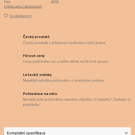
Foto:
2021
Hlídat cenu / dostupnost
Do oblíbených
Český produkt
Český produkt s přidanou hodnotou ruční práce.
Férové ceny
Ceny pohlednic se snažím držet na férové úrovni.
Letecké snímky
Největší nabídka pohlednic s leteckými snímky.
Pohlednice na míru
Nenašli jste pohlednici daného objektu, či lokality? Zadejte si
poptávku.
Kompletní specifikace