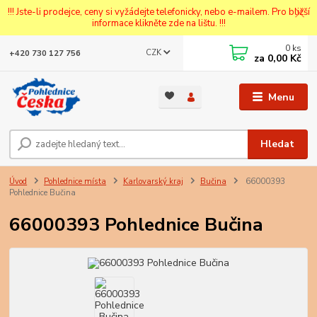
!!! Jste-li prodejce, ceny si vyžádejte telefonicky, nebo e-mailem. Pro bližší
informace klikněte zde na lištu. !!!
0
ks
CZK
+420 730 127 756
za
0,00 Kč
Menu
Hledat
Úvod
Pohlednice místa
Karlovarský kraj
Bučina
66000393
Pohlednice Bučina
66000393 Pohlednice Bučina