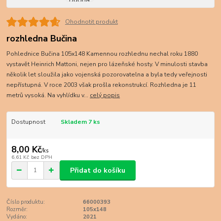
Ohodnotit produkt
rozhledna Bučina
Pohlednice Bučina 105x148 Kamennou rozhlednu nechal roku 1880
vystavět Heinrich Mattoni, nejen pro lázeňské hosty. V minulosti stavba
několik let sloužila jako vojenská pozorovatelna a byla tedy veřejnosti
nepřístupná. V roce 2003 však prošla rekonstrukcí. Rozhledna je 11
metrů vysoká. Na vyhlídku v...
celý popis
Dostupnost
Skladem 7 ks
8,00 Kč
/
ks
6,61 Kč
bez DPH
Přidat do košíku
Číslo produktu:
66000393
Rozměr:
105x148
Vydáno:
2021