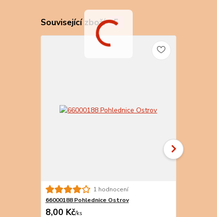
Související zboží
5
66000187 Po
1 hodnocení
66000188 Pohlednice Ostrov
8,00 Kč
8,00 Kč
/
ks
/
k