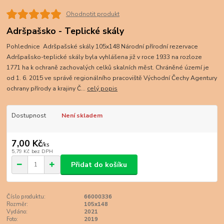
Ohodnotit produkt
Adršpašsko - Teplické skály
Pohlednice Adršpašské skály 105x148 Národní přírodní rezervace
Adršpašsko-teplické skály byla vyhlášena již v roce 1933 na rozloze
1771 ha k ochraně zachovalých celků skalních měst. Chráněné území je
od 1. 6. 2015 ve správě regionálního pracoviště Východní Čechy Agentury
ochrany přírody a krajiny Č...
celý popis
Dostupnost
Není skladem
7,00 Kč
/
ks
5,79 Kč
bez DPH
Přidat do košíku
Číslo produktu:
66000336
Rozměr:
105x148
Vydáno:
2021
Foto:
2019