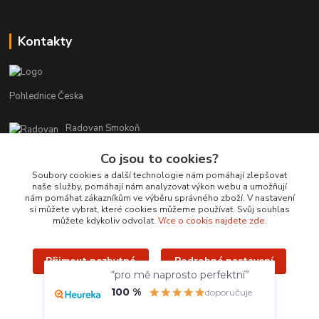
Kontakty
Pohlednice Česka
Radovan Smokoň
+420 730 127 756
Co jsou to cookies?
r.smokon@pohlednicecr.cz
Soubory cookies a další technologie nám pomáhají zlepšovat
naše služby, pomáhají nám analyzovat výkon webu a umožňují
nám pomáhat zákazníkům ve výběru správného zboží. V nastavení
si můžete vybrat, které cookies můžeme používat. Svůj souhlas
můžete kdykoliv odvolat.
Více o cookis najdete zde.
Přijmout nezbytné
Podrobné nastavení
Upravit sběr cookies.
“pro mě naprosto perfektní”
100 %
Přijmout všechny
doporučuje
Radovan Smokoň - 2019 - www.foto-lokalit.cz