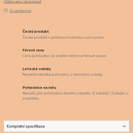
Hlídat cenu / dostupnost
Do oblíbených
Český produkt
Český produkt s přidanou hodnotou ruční práce.
Férové ceny
Ceny pohlednic se snažím držet na férové úrovni.
Letecké snímky
Největší nabídka pohlednic s leteckými snímky.
Pohlednice na míru
Nenašli jste pohlednici daného objektu, či lokality? Zadejte si
poptávku.
Kompletní specifikace