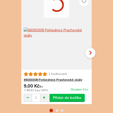
1 hodnocení
66000308 Pohlednice Prachovské skály
66000309 Po
9,00 Kč
9,00 Kč
/
ks
/
k
Skladem 6 ks
7,44 Kč
bez DPH
7,44 Kč
bez 
Přidat do košíku