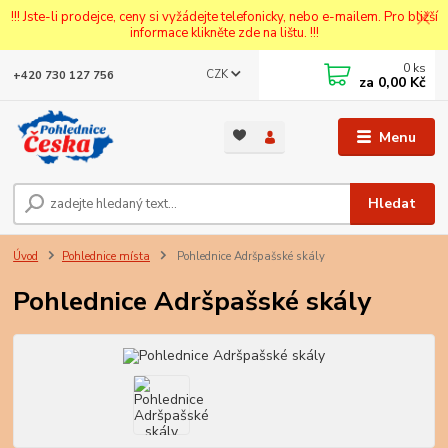
!!! Jste-li prodejce, ceny si vyžádejte telefonicky, nebo e-mailem. Pro bližší
informace klikněte zde na lištu. !!!
0
ks
CZK
+420 730 127 756
za
0,00 Kč
Menu
Hledat
Úvod
Pohlednice místa
Pohlednice Adršpašské skály
Pohlednice Adršpašské skály