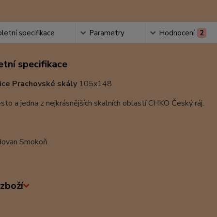
etní specifikace
Parametry
Hodnocení
2
tní specifikace
ice Prachovské skály
105x148
sto a jedna z nejkrásnějších skalních oblastí CHKO Český ráj.
dovan Smokoň
zboží