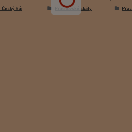
 Český Ráj
Prachovské skály
Prac