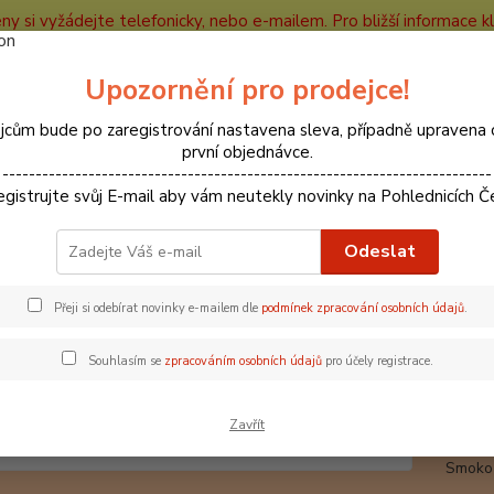
ceny si vyžádejte telefonicky, nebo e-mailem. Pro bližší informace kli
e
Kontakty
Partneři
Recenze
Blog
Upozornění pro prodejce!
Nevíte
jcům bude po zaregistrování nastavena sleva, případně upravena 
Hledat
+420
první objednávce.
--------------------------------------------------------------------------
egistrujte svůj E-mail aby vám neutekly novinky na Pohlednicích Č
CHKO
CHKO Český Ráj
Prachovské skály
66000309 Pohlednice 
Odeslat
0309 Pohlednice Prachovské sk
Přeji si odebírat novinky e-mailem dle
podmínek zpracování osobních údajů
.
Souhlasím se
zpracováním osobních údajů
pro účely registrace.
Prac
Pohled
Zavřít
nejkrá
Smok