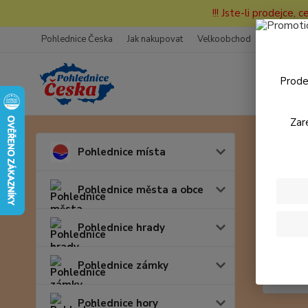
!!! Jste-li prodejce, 
Pohlednice Česka
Jak nakupovat
Velkoobchod
Fotogaleri
Prode
Zar
Úvod
Pohlednice místa
6600
Pohlednice města a obce
Pohlednice hrady
Pohlednice zámky
Pohlednice hory