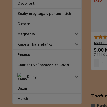
Osobnosti
Znaky erby loga v pohlednicích
Ostatní
Magnetky
6600030
Kapesní kalendáříky
9,00 
Pexeso
7,44 Kč
Charitativní pohlednice Covid
Knihy
Bazar
Zboží 
Merch
Pohle