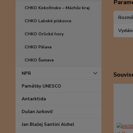
Param
CHKO Kokořínsko – Máchův kraj
Rozmě
CHKO Labské pískovce
Vydán
CHKO Orlické hory
CHKO Pálava
CHKO Šumava
NPR
Souvise
Památky UNESCO
Antarktida
Dušan Jurkovič
Jan Blažej Santini Aichel