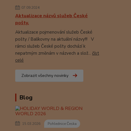
07.09.2024
Aktualizace názvů služeb České
pošty.
Aktualizace pojmenování služeb České
pošty / Balíkovny na aktuální názvy!!! V
rámci služeb České pošty dochází k
nepatrným změnám v názvech a slož...
číst
celé
Zobrazit všechny novinky
Blog
15.03.2026
Pohlednice Česka