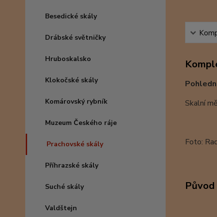
Besedické skály
Kompl
Drábské světničky
Hruboskalsko
Komple
Klokočské skály
Pohledn
Komárovský rybník
Skalní mě
Muzeum Českého ráje
Foto: Ra
Prachovské skály
Příhrazské skály
Původ 
Suché skály
Valdštejn