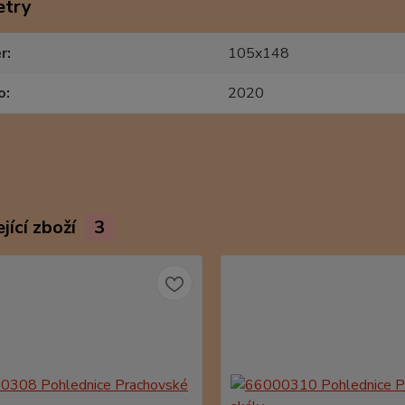
etry
r
105x148
o
2020
jící zboží
3