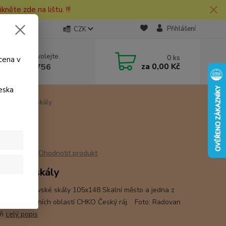
kněte zde na lištu. !!!
Přihlášení
CZK
 si rady? Zavolejte.
0
ks
cena v
za
0,00 Kč
 730 127 756
eska
Prachovské skály
ály
Ohodnotit produkt
hovské skály
nice Prachovské skály 105x148 Skalní město a jedna z
snějších skalních oblastí CHKO Český ráj. Foto: Radovan
oň
celý popis