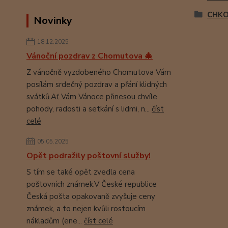
CHKO
Novinky
18.12.2025
Vánoční pozdrav z Chomutova 🎄
Z vánočně vyzdobeného Chomutova Vám
posílám srdečný pozdrav a přání klidných
svátků.Ať Vám Vánoce přinesou chvíle
pohody, radosti a setkání s lidmi, n...
číst
celé
05.05.2025
Opět podražily poštovní služby!
S tím se také opět zvedla cena
poštovních známek.V České republice
Česká pošta opakovaně zvyšuje ceny
známek, a to nejen kvůli rostoucím
nákladům (ene...
číst celé