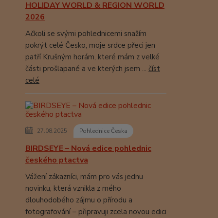
HOLIDAY WORLD & REGION WORLD
2026
Ačkoli se svými pohlednicemi snažím
pokrýt celé Česko, moje srdce přeci jen
patří Krušným horám, které mám z velké
části prošlapané a ve kterých jsem ...
číst
celé
27.08.2025
Pohlednice Česka
BIRDSEYE – Nová edice pohlednic
českého ptactva
Vážení zákazníci, mám pro vás jednu
novinku, která vznikla z mého
dlouhodobého zájmu o přírodu a
fotografování – připravuji zcela novou edici