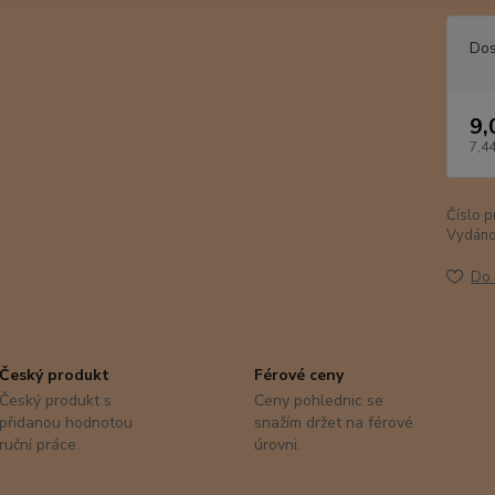
Dos
9,
7,44
Číslo p
Vydáno
Do 
Český produkt
Férové ceny
Český produkt s
Ceny pohlednic se
přidanou hodnotou
snažím držet na férové
ruční práce.
úrovni.