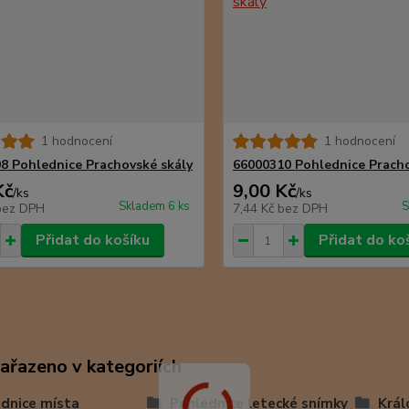
1 hodnocení
1 hodnocení
8 Pohlednice Prachovské skály
66000310 Pohlednice Pracho
Kč
9,00 Kč
/
ks
/
ks
Skladem 6 ks
S
bez DPH
7,44 Kč
bez DPH
Přidat do košíku
Přidat do ko
zařazeno v kategoriích
dnice místa
Pohlednice letecké snímky
Král