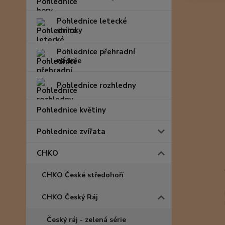
Pohlednice letecké
snímky
Pohlednice přehradní
nádrže
Pohlednice rozhledny
Pohlednice květiny
Pohlednice zvířata
CHKO
CHKO České středohoří
CHKO Český Ráj
Český ráj - zelená série