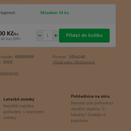
tupnost
Skladem 14 ks
00 Kč
/
ks
Přidat do košíku
 Kč
bez DPH
roduktu:
66000309
Rozměr:
105x148
:
2020
Hlídat cenu / dostupnost
oblíbených
Pohlednice na míru
Letecké snímky
Nenašli jste pohlednici
Největší nabídka
daného objektu, či
pohlednic s leteckými
lokality? Zadejte si
snímky.
poptávku.