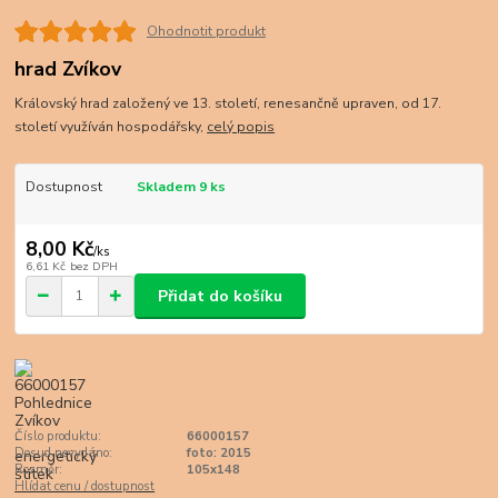
Ohodnotit produkt
hrad Zvíkov
Královský hrad založený ve 13. století, renesančně upraven, od 17.
století využíván hospodářsky,
celý popis
Dostupnost
Skladem 9 ks
8,00 Kč
/
ks
6,61 Kč
bez DPH
Přidat do košíku
Číslo produktu:
66000157
Dosud nevydáno:
foto: 2015
Rozměr:
105x148
Hlídat cenu / dostupnost