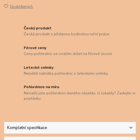
Do oblíbených
Český produkt
Český produkt s přidanou hodnotou ruční práce.
Férové ceny
Ceny pohlednic se snažím držet na férové úrovni.
Letecké snímky
Největší nabídka pohlednic s leteckými snímky.
Pohlednice na míru
Nenašli jste pohlednici daného objektu, či lokality? Zadejte si
poptávku.
Kompletní specifikace