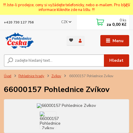
!!! Jste-li prodejce, ceny si vyžádejte telefonicky, nebo e-mailem. Pro bližší
informace klikněte zde na lištu. !!!
0
ks
CZK
+420 730 127 756
za
0,00 Kč
Menu
Hledat
Úvod
Pohlednice hrady
Zvíkov
66000157 Pohlednice Zvíkov
66000157 Pohlednice Zvíkov