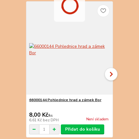
66000144 Pohlednice hrad a zámek Bor
66000145 Po
8,00 Kč
8,00 Kč
/
ks
/
k
Není skladem
6,61 Kč
bez DPH
6,61 Kč
bez 
Přidat do košíku