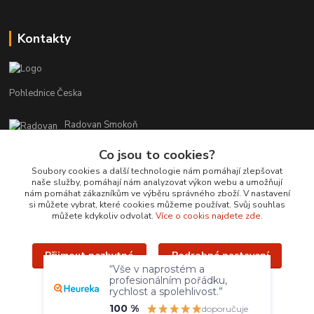
Kontakty
Pohlednice Česka
Radovan Smokoň
+420 730 127 756
Co jsou to cookies?
r.smokon@pohlednicecr.cz
Soubory cookies a další technologie nám pomáhají zlepšovat
naše služby, pomáhají nám analyzovat výkon webu a umožňují
nám pomáhat zákazníkům ve výběru správného zboží. V nastavení
si můžete vybrat, které cookies můžeme používat. Svůj souhlas
můžete kdykoliv odvolat.
Více o cookis najdete zde.
Přijmout nezbytné
Podrobné nastavení
Upravit sběr cookies.
“Vše v naprostém a
profesionálním pořádku,
Přijmout všechny
rychlost a spolehlivost.”
Radovan Smokoň - 2019 - www.foto-lokalit.cz
100 %
doporučuje