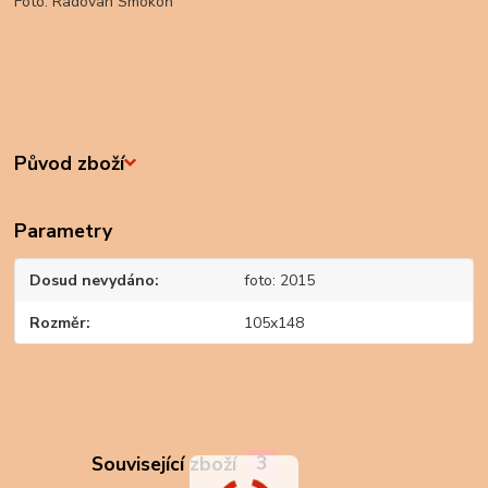
Foto: Radovan Smokoň
Původ zboží
Parametry
Dosud nevydáno
foto: 2015
Rozměr
105x148
Související zboží
3