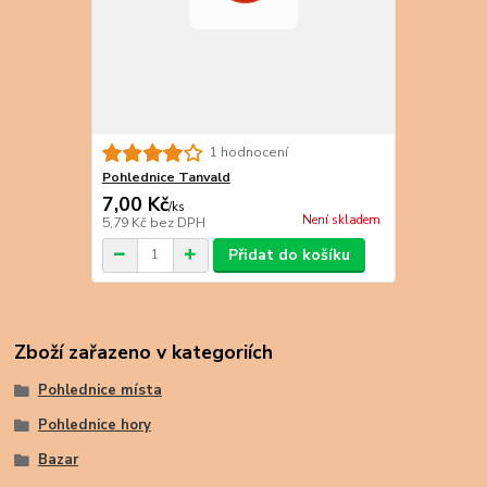
1 hodnocení
Pohlednice Tanvald
7,00 Kč
/
ks
Není skladem
5,79 Kč
bez DPH
Přidat do košíku
Zboží zařazeno v kategoriích
Pohlednice místa
Pohlednice hory
Bazar