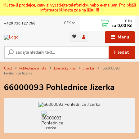
!!! Jste-li prodejce, ceny si vyžádejte telefonicky, nebo e-mailem. Pro bližší
informace klikněte zde na lištu. !!!
0
ks
CZK
+420 730 127 756
za
0,00 Kč
Menu
Hledat
Úvod
Pohlednice místa
Liberecký kraj
Jizerka
66000093
Pohlednice Jizerka
66000093 Pohlednice Jizerka