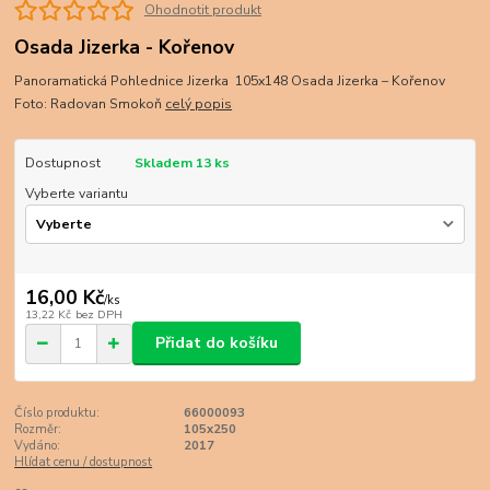
Ohodnotit produkt
Osada Jizerka - Kořenov
Panoramatická Pohlednice Jizerka 105x148 Osada Jizerka – Kořenov
Foto: Radovan Smokoň
celý popis
Dostupnost
Skladem 13 ks
Vyberte variantu
16,00 Kč
/
ks
13,22 Kč
bez DPH
Přidat do košíku
Číslo produktu:
66000093
Rozměr:
105x250
Vydáno:
2017
Hlídat cenu / dostupnost