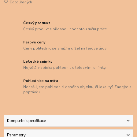
Do oblíbených
Český produkt
Český produkt s přidanou hodnotou ruční práce.
Férové ceny
Ceny pohlednic se snažím držet na férové úrovni.
Letecké snímky
Největší nabídka pohlednic s leteckými snímky.
Pohlednice na míru
Nenašli jste pohlednici daného objektu, či lokality? Zadejte si
poptávku.
Kompletní specifikace
Parametry