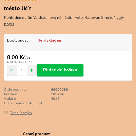
město Jičín
Pohlednice Jičín Valdštejnovo náměstí. Foto: Radovan Smokoň
celý
popis
Dostupnost
Není skladem
8,00 Kč
/
ks
6,61 Kč
bez DPH
Přidat do košíku
Číslo produktu:
66000089
Rozměr:
105x148
Vydáno:
2017
Hlídat cenu / dostupnost
Do oblíbených
Český produkt