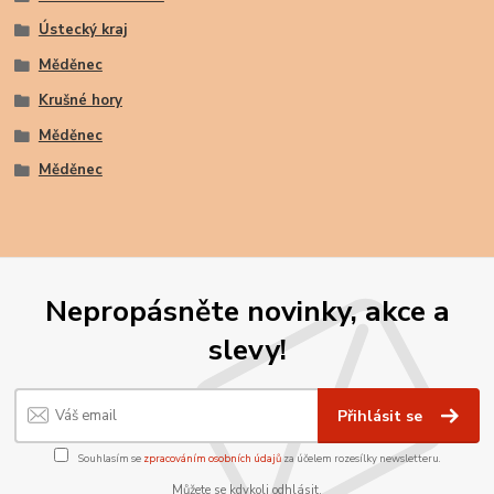
Ústecký kraj
Měděnec
Krušné hory
Měděnec
Měděnec
Nepropásněte novinky, akce a
slevy!
Přihlásit se
Souhlasím se
zpracováním osobních údajů
za účelem rozesílky newsletteru.
Můžete se kdykoli odhlásit.