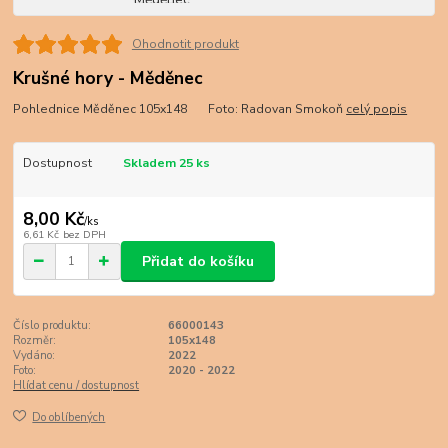
Ohodnotit produkt
Krušné hory - Měděnec
Pohlednice Měděnec 105x148 Foto: Radovan Smokoň
celý popis
Dostupnost
Skladem 25 ks
8,00 Kč
/
ks
6,61 Kč
bez DPH
Přidat do košíku
Číslo produktu:
66000143
Rozměr:
105x148
Vydáno:
2022
Foto:
2020 - 2022
Hlídat cenu / dostupnost
Do oblíbených