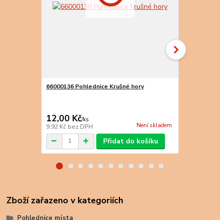
66000136 Pohlednice Krušné hory
66000020 Po
12,00 Kč
15,00 Kč
/
ks
Není skladem
9,92 Kč
bez DPH
12,40 Kč
bez
Přidat do košíku
Zboží zařazeno v kategoriích
Pohlednice místa