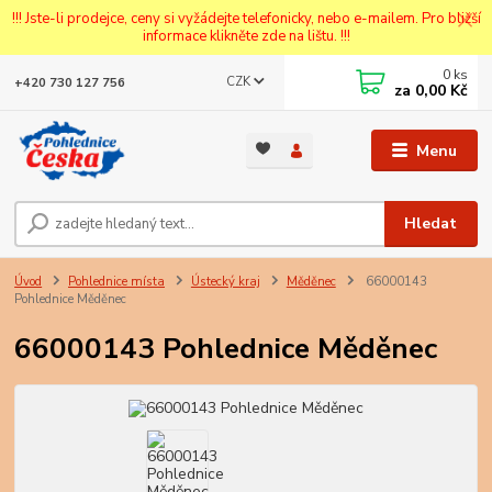
!!! Jste-li prodejce, ceny si vyžádejte telefonicky, nebo e-mailem. Pro bližší
informace klikněte zde na lištu. !!!
0
ks
CZK
+420 730 127 756
za
0,00 Kč
Menu
Hledat
Úvod
Pohlednice místa
Ústecký kraj
Měděnec
66000143
Pohlednice Měděnec
66000143 Pohlednice Měděnec