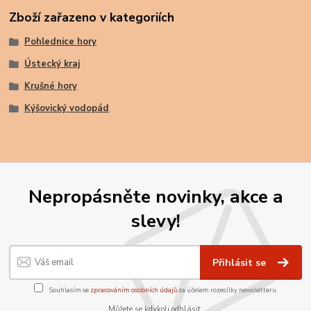
Zboží zařazeno v kategoriích
Pohlednice hory
Ústecký kraj
Krušné hory
Kýšovický vodopád
Nepropásněte novinky, akce a
slevy!
Přihlásit se
Souhlasím se
zpracováním osobních údajů
za účelem rozesílky newsletteru.
Můžete se kdykoli odhlásit.