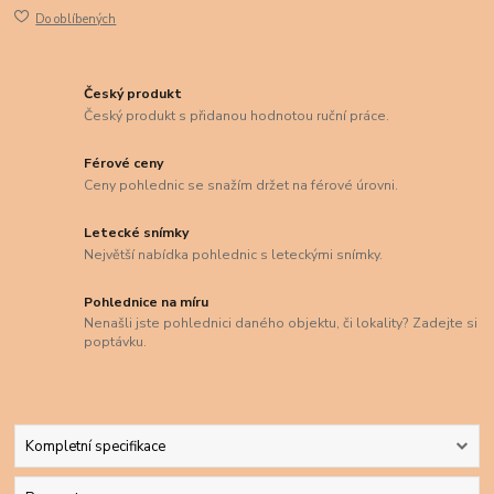
Do oblíbených
Český produkt
Český produkt s přidanou hodnotou ruční práce.
Férové ceny
Ceny pohlednic se snažím držet na férové úrovni.
Letecké snímky
Největší nabídka pohlednic s leteckými snímky.
Pohlednice na míru
Nenašli jste pohlednici daného objektu, či lokality? Zadejte si
poptávku.
Kompletní specifikace