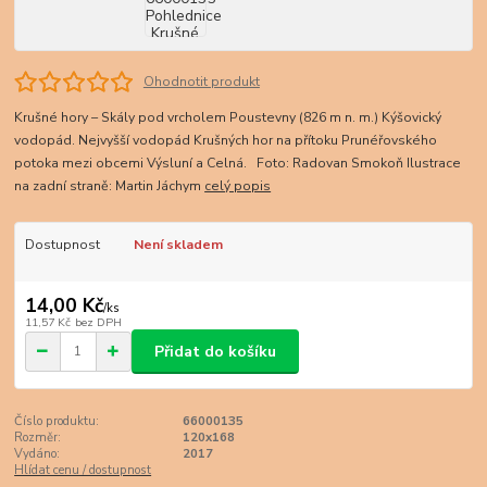
Ohodnotit produkt
Krušné hory – Skály pod vrcholem Poustevny (826 m n. m.) Kýšovický
vodopád. Nejvyšší vodopád Krušných hor na přítoku Prunéřovského
potoka mezi obcemi Výsluní a Celná. Foto: Radovan Smokoň Ilustrace
na zadní straně: Martin Jáchym
celý popis
Dostupnost
Není skladem
14,00 Kč
/
ks
11,57 Kč
bez DPH
Přidat do košíku
Číslo produktu:
66000135
Rozměr:
120x168
Vydáno:
2017
Hlídat cenu / dostupnost