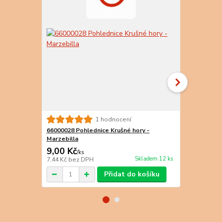
66000134 Po
1 hodnocení
Marzebilla
66000028 Pohlednice Krušné hory -
Marzebilla
9,00 Kč
8,00 Kč
/
ks
/
k
Skladem 12 ks
7,44 Kč
bez DPH
6,61 Kč
bez 
Přidat do košíku