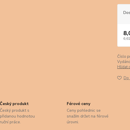
Dos
8,
6,61
Číslo p
Vydáno
Hlídat 
Do 
Český produkt
Férové ceny
Český produkt s
Ceny pohlednic se
přidanou hodnotou
snažím držet na férové
ruční práce.
úrovni.