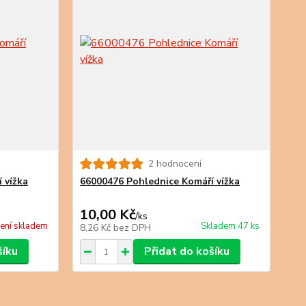
2 hodnocení
 vížka
66000476 Pohlednice Komáří vížka
10,00 Kč
/
ks
ení skladem
Skladem 47 ks
8,26 Kč
bez DPH
šíku
Přidat do košíku