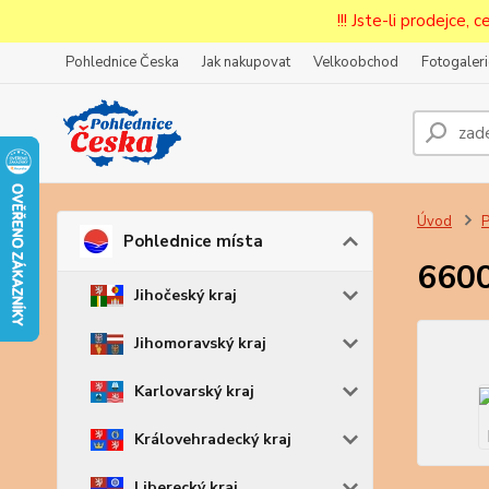
!!! Jste-li prodejce, 
Pohlednice Česka
Jak nakupovat
Velkoobchod
Fotogaleri
Prode
Zar
Úvod
P
Pohlednice místa
6600
Jihočeský kraj
Jihomoravský kraj
Karlovarský kraj
Královehradecký kraj
Liberecký kraj