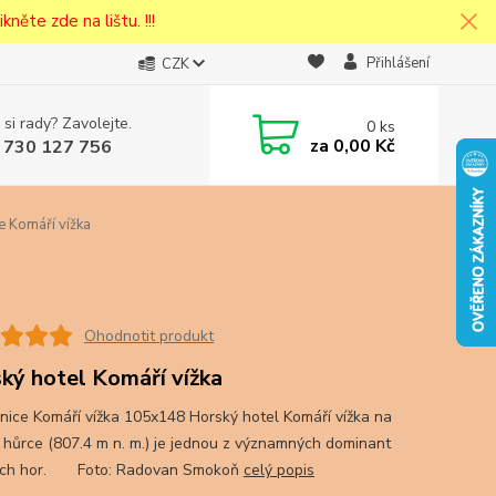
kněte zde na lištu. !!!
Přihlášení
CZK
 si rady? Zavolejte.
0
ks
cena v
za
0,00 Kč
 730 127 756
eska
 Komáří vížka
Ohodnotit produkt
ký hotel Komáří vížka
nice Komáří vížka 105x148 Horský hotel Komáří vížka na
 hůrce (807.4 m n. m.) je jednou z významných dominant
ých hor. Foto: Radovan Smokoň
celý popis