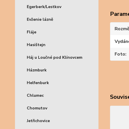
Egerberk/Lestkov
Param
Evženie lázně
Rozmě
Fláje
Vydán
Hasištejn
Foto
Háj u Loučné pod Klínovcem
Házmburk
Helfenburk
Chlumec
Souvise
Chomutov
Jetřichovice