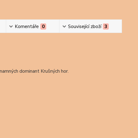
Komentáře
0
Související zboží
3
ýznamných dominant Krušných hor.