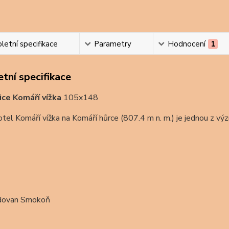
etní specifikace
Parametry
Hodnocení
1
tní specifikace
ce Komáří vížka
105x148
tel Komáří vížka na Komáří hůrce (807.4 m n. m.) je jednou z v
dovan Smokoň