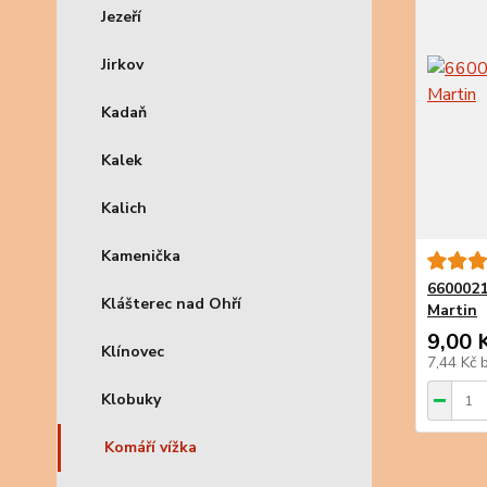
Jezeří
Jirkov
Kadaň
Kalek
Kalich
Kamenička
6600021
Klášterec nad Ohří
Martin
9,00 
Klínovec
7,44 Kč
Klobuky
Komáří vížka