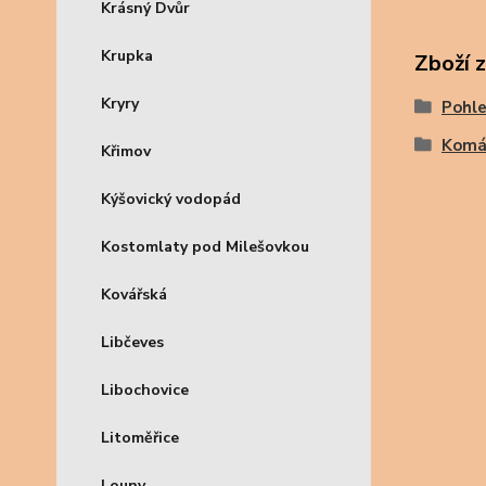
Krásný Dvůr
Krupka
Zboží 
Kryry
Pohle
Komář
Křimov
Kýšovický vodopád
Kostomlaty pod Milešovkou
Kovářská
Libčeves
Libochovice
Litoměřice
Louny