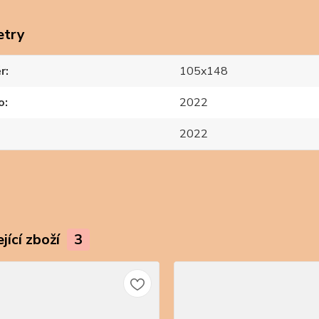
etry
r
105x148
o
2022
2022
jící zboží
3