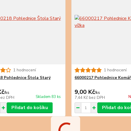
1 hodnocení
1 hodnocení
8 Pohlednice Štola Starý
66000217 Pohlednice Komáří
Kč
9,00 Kč
/
ks
/
ks
Skladem 83 ks
N
bez DPH
7,44 Kč
bez DPH
Přidat do košíku
Přidat do ko