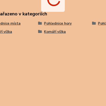
zařazeno v kategoriích
dnice místa
Pohlednice hory
Pohl
í vížka
Komáří vížka