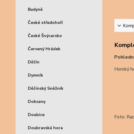
Budyně
České středohoří
Kompl
České Švýcarsko
Komple
Červený Hrádek
Pohledni
Děčín
Horský ho
Dymník
Děčínský Sněžník
Doksany
Doubice
Foto: Ra
Doubravská hora