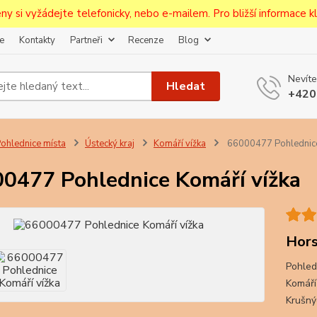
ceny si vyžádejte telefonicky, nebo e-mailem. Pro bližší informace kli
e
Kontakty
Partneři
Recenze
Blog
Upozornění pro prodejce!
Nevíte
jcům bude po zaregistrování nastavena sleva, případně upravena 
Hledat
+420
první objednávce.
--------------------------------------------------------------------------
egistrujte svůj E-mail aby vám neutekly novinky na Pohlednicích Č
ohlednice místa
Ústecký kraj
Komáří vížka
66000477 Pohlednice
Odeslat
0477 Pohlednice Komáří vížka
Přeji si odebírat novinky e-mailem dle
podmínek zpracování osobních údajů
.
Souhlasím se
zpracováním osobních údajů
pro účely registrace.
Hors
Pohled
Zavřít
Komáří
Krušn