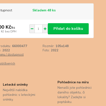
tupnost
Skladem 48 ks
00 Kč
/
ks
Přidat do košíku
 Kč
bez DPH
roduktu:
66000477
Rozměr:
105x148
:
2022
Foto:
2022
cenu / dostupnost
oblíbených
Pohlednice na míru
Letecké snímky
Nenašli jste pohlednici
Největší nabídka
daného objektu, či
pohlednic s leteckými
lokality? Zadejte si
snímky.
poptávku.