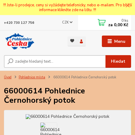
!!! Jste-li prodejce, ceny si vyžádejte telefonicky, nebo e-mailem. Pro bližší
informace klikněte zde na lištu. !!!
0
ks
CZK
+420 730 127 756
za
0,00 Kč
Menu
Hledat
Úvod
Pohlednice místa
66000614 Pohlednice Černohorský potok
66000614 Pohlednice
Černohorský potok