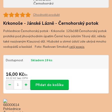
Ohodnotit produkt
Krkonoše - Jánské Lázně - Černohorský potok
Pohlednice Černohorský potok - Krkonoše 120x168 Černohorský potok
protéká pod jihovýchodním úpatím Černé hory údolím Těsný důl, někdy
také nazývaným Klauzový důl. Hluboké a strmé údolí zde ukrývá mnoho
vodopádů a kaskád. Foto: Radovan Smokoň
celý popis
Dostupnost
Skladem 19 ks
16,00 Kč
/
ks
13,22 Kč
bez DPH
Přidat do košíku