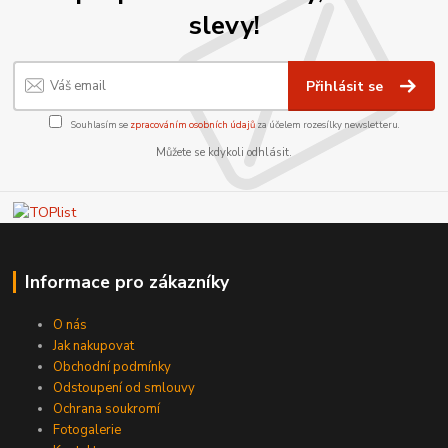
slevy!
Přihlásit se
Souhlasím se
zpracováním osobních údajů
za účelem rozesílky newsletteru.
Můžete se kdykoli odhlásit.
Informace pro zákazníky
O nás
Jak nakupovat
Obchodní podmínky
Odstoupení od smlouvy
Ochrana soukromí
Fotogalerie