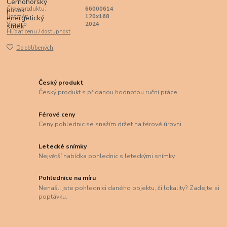
Číslo produktu:
66000614
Rozměr:
120x168
Vydáno:
2024
Hlídat cenu / dostupnost
Do oblíbených
Český produkt
Český produkt s přidanou hodnotou ruční práce.
Férové ceny
Ceny pohlednic se snažím držet na férové úrovni.
Letecké snímky
Největší nabídka pohlednic s leteckými snímky.
Pohlednice na míru
Nenašli jste pohlednici daného objektu, či lokality? Zadejte si
poptávku.