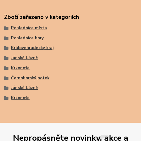
Zboží zařazeno v kategoriích
Pohlednice místa
Pohlednice hory
Královehradecký kraj
Jánské Lázně
Krkonoše
Černohorský potok
Jánské Lázně
Krkonoše
Nepropásněte novinky, akce a