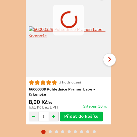
3 hodnocení
66000339 Pohlednice Pramen Labe -
66000341 Po
Krkonoše
Mumlavský 
8,00 Kč
8,00 Kč
/
ks
/
k
Skladem 16 ks
6,61 Kč
bez DPH
6,61 Kč
bez 
Přidat do košíku