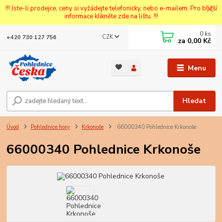
!!! Jste-li prodejce, ceny si vyžádejte telefonicky, nebo e-mailem. Pro bližší
informace klikněte zde na lištu. !!!
0
ks
CZK
+420 730 127 756
za
0,00 Kč
Menu
Hledat
Úvod
Pohlednice hory
Krkonoše
66000340 Pohlednice Krkonoše
66000340 Pohlednice Krkonoše