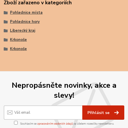
Zboží zařazeno v kategoriích
Pohlednice místa
Pohlednice hory
Liberecký kraj
Krkonoše
Krkonoše
Nepropásněte novinky, akce a
slevy!
Přihlásit se
Souhlasím se
zpracováním osobních údajů
za účelem rozesílky newsletteru.