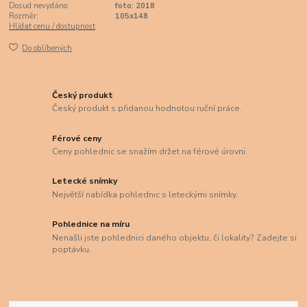
Dosud nevydáno:
foto: 2018
Rozměr:
105x148
Hlídat cenu / dostupnost
Do oblíbených
Český produkt
Český produkt s přidanou hodnotou ruční práce.
Férové ceny
Ceny pohlednic se snažím držet na férové úrovni.
Letecké snímky
Největší nabídka pohlednic s leteckými snímky.
Pohlednice na míru
Nenašli jste pohlednici daného objektu, či lokality? Zadejte si
poptávku.