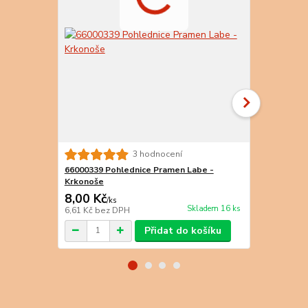
3 hodnocení
66000339 Pohlednice Pramen Labe -
66000341 Po
Krkonoše
Mumlavský 
8,00 Kč
8,00 Kč
/
ks
/
k
Skladem 16 ks
6,61 Kč
bez DPH
6,61 Kč
bez 
Přidat do košíku