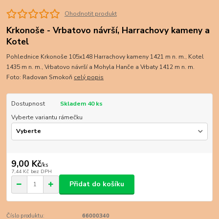
Ohodnotit produkt
Krkonoše - Vrbatovo návrší, Harrachovy kameny a
Kotel
Pohlednice Krkonoše 105x148 Harrachovy kameny 1421 m n. m., Kotel
1435 m n. m., Vrbatovo návrší a Mohyla Hanče a Vrbaty 1412 m n. m.
Foto: Radovan Smokoň
celý popis
Dostupnost
Skladem 40 ks
Vyberte variantu rámečku
9,00 Kč
/
ks
7,44 Kč
bez DPH
Přidat do košíku
Číslo produktu:
66000340