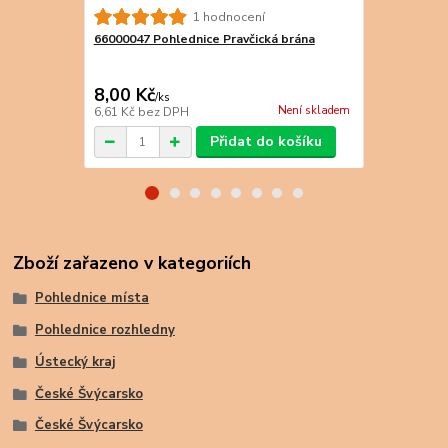
1 hodnocení
66000047 Pohlednice Pravčická brána
66000190 Po
brána
8,00 Kč
9,00 Kč
/
ks
/
k
Není skladem
6,61 Kč
bez DPH
7,44 Kč
bez 
Přidat do košíku
Zboží zařazeno v kategoriích
Pohlednice místa
Pohlednice rozhledny
Ústecký kraj
České Švýcarsko
České Švýcarsko