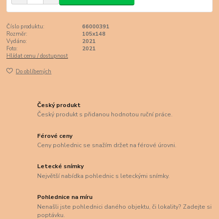
Číslo produktu:
66000391
Rozměr:
105x148
Vydáno:
2021
Foto:
2021
Hlídat cenu / dostupnost
Do oblíbených
Český produkt
Český produkt s přidanou hodnotou ruční práce.
Férové ceny
Ceny pohlednic se snažím držet na férové úrovni.
Letecké snímky
Největší nabídka pohlednic s leteckými snímky.
Pohlednice na míru
Nenašli jste pohlednici daného objektu, či lokality? Zadejte si
poptávku.