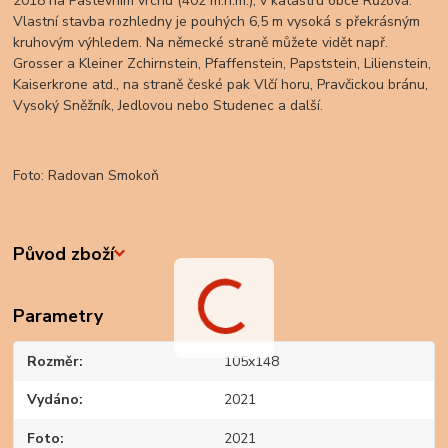
2018 na Pastevním vrchu (402 m.n.m.), v katastru obce Růžová.
Vlastní stavba rozhledny je pouhých 6,5 m vysoká s překrásným
kruhovým výhledem. Na německé straně můžete vidět např.
Grosser a Kleiner Zchirnstein, Pfaffenstein, Papststein, Lilienstein,
Kaiserkrone atd., na straně české pak Vlčí horu, Pravčickou bránu,
Vysoký Sněžník, Jedlovou nebo Studenec a další.
Foto: Radovan Smokoň
Původ zboží
Parametry
Rozměr
105x148
Vydáno
2021
Foto
2021