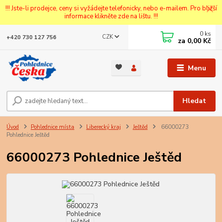
!!! Jste-li prodejce, ceny si vyžádejte telefonicky, nebo e-mailem. Pro bližší
informace klikněte zde na lištu. !!!
0
ks
CZK
+420 730 127 756
za
0,00 Kč
Menu
Hledat
Úvod
Pohlednice místa
Liberecký kraj
Ještěd
66000273
Pohlednice Ještěd
66000273 Pohlednice Ještěd