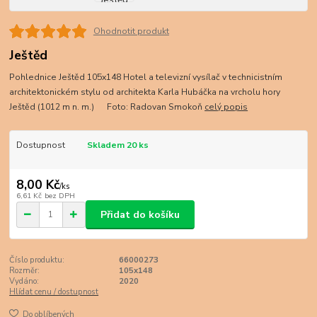
Ohodnotit produkt
Ještěd
Pohlednice Ještěd 105x148 Hotel a televizní vysílač v technicistním
architektonickém stylu od architekta Karla Hubáčka na vrcholu hory
Ještěd (1012 m n. m.) Foto: Radovan Smokoň
celý popis
Dostupnost
Skladem 20 ks
8,00 Kč
/
ks
6,61 Kč
bez DPH
Přidat do košíku
Číslo produktu:
66000273
Rozměr:
105x148
Vydáno:
2020
Hlídat cenu / dostupnost
Do oblíbených