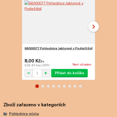
66000077 Pohlednice Jablonné v Podještědí
66000079 Po
8,00 Kč
8,00 Kč
/
ks
/
k
Není skladem
6,61 Kč
bez DPH
6,61 Kč
bez 
Přidat do košíku
Zboží zařazeno v kategoriích
Pohlednice místa