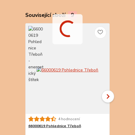
Související zboží
9
4 hodnocení
66000619 Pohlednice Třeboň
Pohlednice