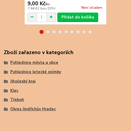
9,00 Kč
9,00 Kč
/
ks
/
k
Není skladem
7,44 Kč
bez DPH
7,44 Kč
bez 
Přidat do košíku
Zboží zařazeno v kategoriích
Pohlednice města a obce
Pohlednice letecké snímky
Jihočeský kraj
Klec
Třeboň
Okres Jindřichův Hradec