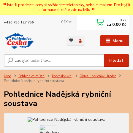
!!! Jste-li prodejce, ceny si vyžádejte telefonicky, nebo e-mailem. Pro bližší
informace klikněte zde na lištu. !!!
0
ks
CZK
+420 730 127 756
za
0,00 Kč
Menu
Hledat
Úvod
Pohlednice místa
Jihočeský kraj
Okres Jindřichův Hradec
Pohlednice Nadějská rybniční soustava
Pohlednice Nadějská rybniční
soustava