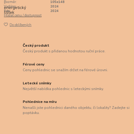
Rozměr:
105x148
Vydáno:
2024
Foto:
2024
Hlídat cenu / dostupnost
Do oblíbených
Český produkt
Český produkt s přidanou hodnotou ruční práce.
Férové ceny
Ceny pohlednic se snažím držet na férové úrovni.
Letecké snímky
Největší nabídka pohlednic s leteckými snímky.
Pohlednice na míru
Nenašli jste pohlednici daného objektu, či lokality? Zadejte si
poptávku.