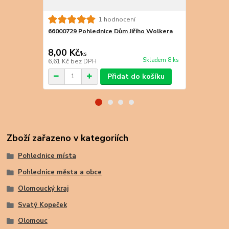
1 hodnocení
66000729 Pohlednice Dům Jiřího Wolkera
66000733 Po
Olomouce
8,00 Kč
9,00 Kč
/
ks
/
k
Skladem 8 ks
6,61 Kč
bez DPH
7,44 Kč
bez 
Přidat do košíku
Zboží zařazeno v kategoriích
Pohlednice místa
Pohlednice města a obce
Olomoucký kraj
Svatý Kopeček
Olomouc