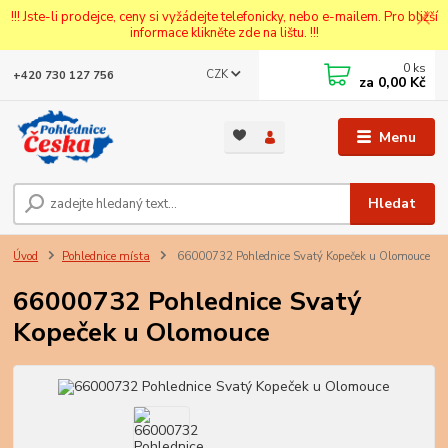
!!! Jste-li prodejce, ceny si vyžádejte telefonicky, nebo e-mailem. Pro bližší
informace klikněte zde na lištu. !!!
0
ks
CZK
+420 730 127 756
za
0,00 Kč
Menu
Hledat
Úvod
Pohlednice místa
66000732 Pohlednice Svatý Kopeček u Olomouce
66000732 Pohlednice Svatý
Kopeček u Olomouce