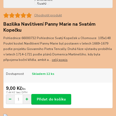
Ohodnotit produkt
Bazilika Navštívení Panny Marie na Svatém
Kopečku
Pohlednice 66000732 Pohlednice Svatý Kopeček u Olomouce 105x148
Poutní kostel Navštívení Panny Marie byl postaven v letech 1669–1679
podle projektu Giovanniho Pietra Tencally. Druhá fáze výstavby proběhla
v letech 1714–1721 podle plánů Domenica Martinelliho, kdy byla
připojena boční křídla, ambit a...
celý popis
Dostupnost
Skladem 12 ks
9,00 Kč
/
ks
7,44 Kč
bez DPH
Přidat do košíku