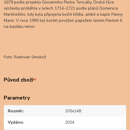
1679 podle projektu Giovanniho Pietra Tencally. Druhá fáze
výstavby proběhla v letech 1714–1721 podle plánů Domenica
Martinelliho, kdy byla připojena boční křídla, ambit a kaple Panny
Marie. V roce 1995 byl kostel povýšen papežem Janem Pavlem II.
na baziliku minor.
Foto: Radovan Smokoň
Původ zboží
Parametry
Rozměr
105x148
Vydáno
2024