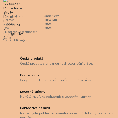
Číslo produktu:
66000732
Rozměr:
105x148
Vydáno:
2024
Foto:
2024
Hlídat cenu / dostupnost
Do oblíbených
Český produkt
Český produkt s přidanou hodnotou ruční práce.
Férové ceny
Ceny pohlednic se snažím držet na férové úrovni.
Letecké snímky
Největší nabídka pohlednic s leteckými snímky.
Pohlednice na míru
Nenašli jste pohlednici daného objektu, či lokality? Zadejte si
poptávku.