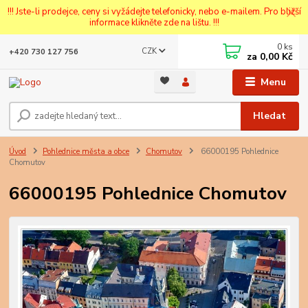
!!! Jste-li prodejce, ceny si vyžádejte telefonicky, nebo e-mailem. Pro bližší
informace klikněte zde na lištu. !!!
0
ks
CZK
+420 730 127 756
za
0,00 Kč
Menu
Hledat
Úvod
Pohlednice města a obce
Chomutov
66000195 Pohlednice
Chomutov
66000195 Pohlednice Chomutov