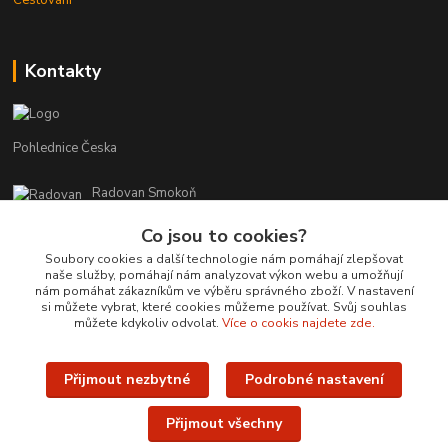
Kontakty
Pohlednice Česka
Radovan Smokoň
+420 730 127 756
Co jsou to cookies?
r.smokon@pohlednicecr.cz
Soubory cookies a další technologie nám pomáhají zlepšovat
naše služby, pomáhají nám analyzovat výkon webu a umožňují
nám pomáhat zákazníkům ve výběru správného zboží. V nastavení
si můžete vybrat, které cookies můžeme používat. Svůj souhlas
můžete kdykoliv odvolat.
Více o cookis najdete zde.
Přijmout nezbytné
Podrobné nastavení
Upravit sběr cookies.
Přijmout všechny