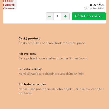
8,00 Kč
/
ks
6,61 Kč
bez DPH
Přidat do košíku
Český produkt
Český produkt s přidanou hodnotou ruční práce.
Férové ceny
Ceny pohlednic se snažím držet na férové úrovni.
Letecké snímky
Největší nabídka pohlednic s leteckými snímky.
Pohlednice na míru
Nenašli jste pohlednici daného objektu, či lokality? Zadejte si
poptávku.