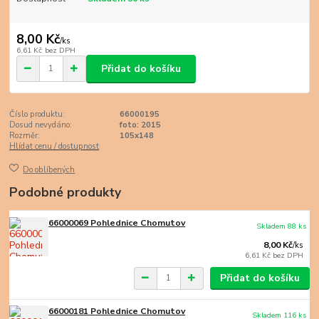
8,00 Kč
/
ks
6,61 Kč
bez DPH
Přidat do košíku
Číslo produktu:
66000195
Dosud nevydáno:
foto: 2015
Rozměr:
105x148
Hlídat cenu / dostupnost
Do oblíbených
Podobné produkty
66000069 Pohlednice Chomutov
Skladem 88 ks
8,00 Kč
/
ks
6,61 Kč
bez DPH
Přidat do košíku
66000181 Pohlednice Chomutov
Skladem 116 ks