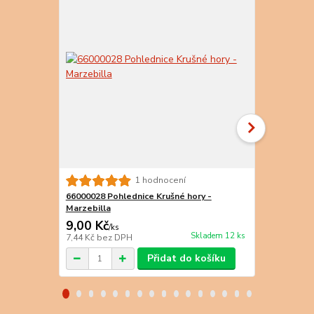
66000029 Po
1 hodnocení
Koniklec
66000028 Pohlednice Krušné hory -
Marzebilla
9,00 Kč
9,00 Kč
/
ks
/
k
Skladem 12 ks
7,44 Kč
bez DPH
7,44 Kč
bez 
Přidat do košíku