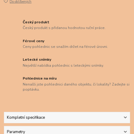
Do oblíbených
Český produkt
Český produkt s přidanou hodnotou ruční práce.
Férové ceny
Ceny pohlednic se snažím držet na férové úrovni.
Letecké snímky
Největší nabídka pohlednic s leteckými snímky.
Pohlednice na míru
Nenašli jste pohlednici daného objektu, či lokality? Zadejte si
poptávku.
Kompletní specifikace
Parametry