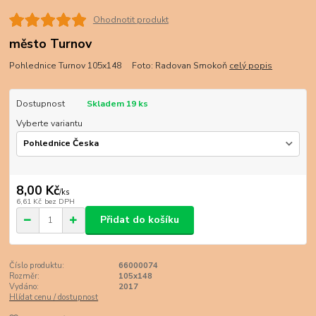
Ohodnotit produkt
město Turnov
Pohlednice Turnov 105x148 Foto: Radovan Smokoň
celý popis
Dostupnost
Skladem 19 ks
Vyberte variantu
8,00 Kč
/
ks
6,61 Kč
bez DPH
Přidat do košíku
Číslo produktu:
66000074
Rozměr:
105x148
Vydáno:
2017
Hlídat cenu / dostupnost