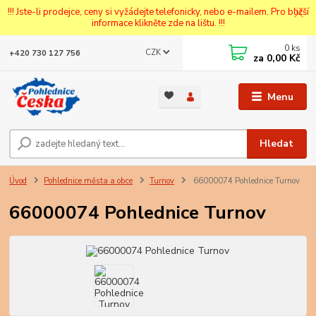
!!! Jste-li prodejce, ceny si vyžádejte telefonicky, nebo e-mailem. Pro bližší
informace klikněte zde na lištu. !!!
0
ks
CZK
+420 730 127 756
za
0,00 Kč
Menu
Hledat
Úvod
Pohlednice města a obce
Turnov
66000074 Pohlednice Turnov
66000074 Pohlednice Turnov