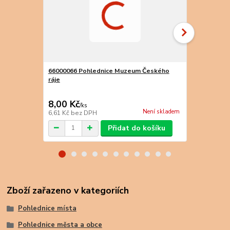
66000066 Pohlednice Muzeum Českého
66000067 P
ráje
ráje
8,00 Kč
16,00 Kč
/
ks
Není skladem
6,61 Kč
bez DPH
13,22 Kč
bez
Přidat do košíku
Zboží zařazeno v kategoriích
Pohlednice místa
Pohlednice města a obce