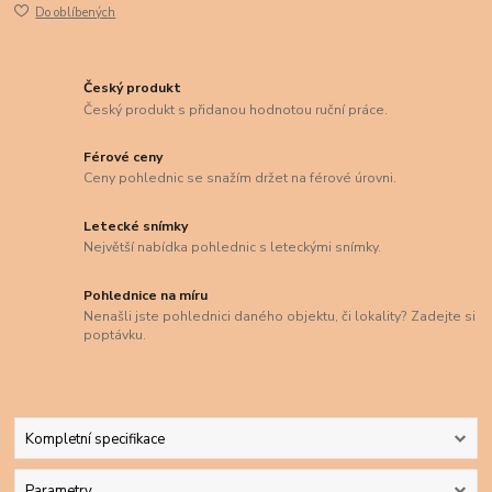
Do oblíbených
Český produkt
Český produkt s přidanou hodnotou ruční práce.
Férové ceny
Ceny pohlednic se snažím držet na férové úrovni.
Letecké snímky
Největší nabídka pohlednic s leteckými snímky.
Pohlednice na míru
Nenašli jste pohlednici daného objektu, či lokality? Zadejte si
poptávku.
Kompletní specifikace
Parametry