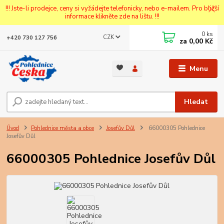
!!! Jste-li prodejce, ceny si vyžádejte telefonicky, nebo e-mailem. Pro bližší
informace klikněte zde na lištu. !!!
0
ks
CZK
+420 730 127 756
za
0,00 Kč
Menu
Hledat
Úvod
Pohlednice města a obce
Josefův Důl
66000305 Pohlednice
Josefův Důl
66000305 Pohlednice Josefův Důl