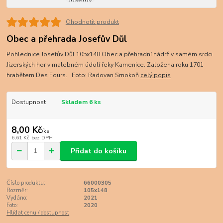
Ohodnotit produkt
Obec a přehrada Josefův Důl
Pohlednice Josefův Důl 105x148 Obec a přehradní nádrž v samém srdci
Jizerských hor v malebném údolí řeky Kamenice. Založena roku 1701
hrabětem Des Fours. Foto: Radovan Smokoň
celý popis
Dostupnost
Skladem 6 ks
8,00 Kč
/
ks
6,61 Kč
bez DPH
Přidat do košíku
Číslo produktu:
66000305
Rozměr:
105x148
Vydáno:
2021
Foto:
2020
Hlídat cenu / dostupnost