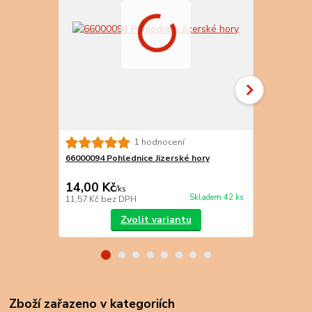
1 hodnocení
66000094 Pohlednice Jizerské hory
66000095 Po
14,00 Kč
8,00 Kč
/
ks
/
k
Skladem 42 ks
11,57 Kč
bez DPH
6,61 Kč
bez 
Zvolit variantu
Zboží zařazeno v kategoriích