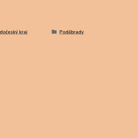
dočeský kraj
Poděbrady