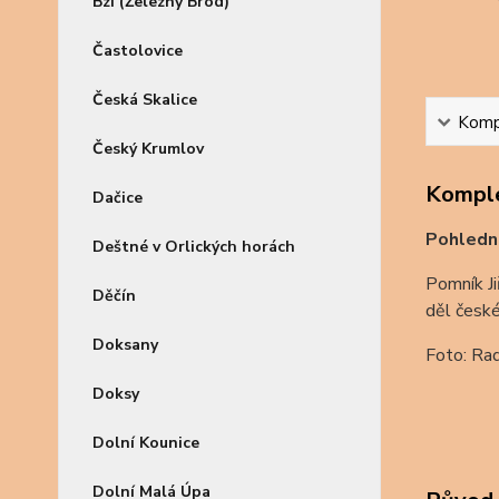
Bzí (Železný Brod)
Častolovice
Česká Skalice
Kompl
Český Krumlov
Komple
Dačice
Pohledn
Deštné v Orlických horách
Pomník Ji
Děčín
děl české
Doksany
Foto: Ra
Doksy
Dolní Kounice
Dolní Malá Úpa