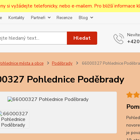
ceny si vyžádejte telefonicky, nebo e-mailem. Pro bližší informace kli
e
Kontakty
Partneři
Recenze
Blog
Nevíte
Hledat
+420
ohlednice města a obce
Poděbrady
66000327 Pohlednice Poděbr
0327 Pohlednice Poděbrady
Pomn
Pohled
novore
je pov