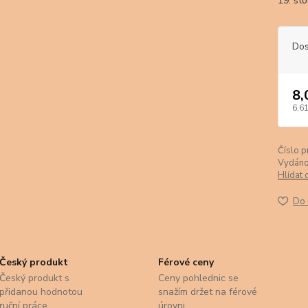
19. st
Dos
8,
6,61
Číslo p
Vydáno
Hlídat 
Do 
Český produkt
Férové ceny
Český produkt s
Ceny pohlednic se
přidanou hodnotou
snažím držet na férové
ruční práce.
úrovni.