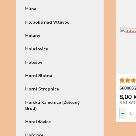
Hlína
Hluboká nad Vltavou
Holany
Holašovice
Holešov
Horní Blatná
6600032
Horní Stropnice
8,00 
Horská Kamenice (Železný
6,61 Kč
Brod)
Horažďovice
Hořovice