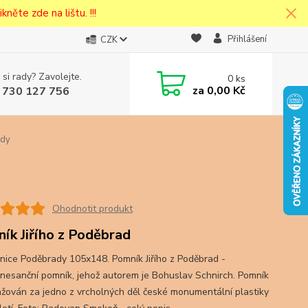
kněte zde na lištu. !!!
Přihlášení
CZK
 si rady? Zavolejte.
0
ks
za
0,00 Kč
 730 127 756
ady
Ohodnotit produkt
ík Jiřího z Poděbrad
nice Poděbrady 105x148. Pomník Jiřího z Poděbrad -
nesanční pomník, jehož autorem je Bohuslav Schnirch. Pomník
ažován za jedno z vrcholných děl české monumentální plastiky