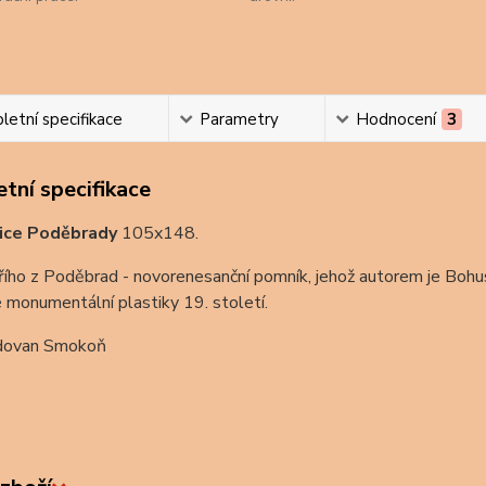
etní specifikace
Parametry
Hodnocení
3
tní specifikace
ice Poděbrady
105x148.
řího z Poděbrad - novorenesanční pomník, jehož autorem je Bohus
 monumentální plastiky 19. století.
dovan Smokoň