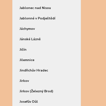
Jablonec nad Nisou
Jablonné v Podještědí
Jáchymov
Jánské Lázně
Jičín
Jilemnice
Jindřichův Hradec
Jirkov
Jirkov (Železný Brod)
Josefův Důl