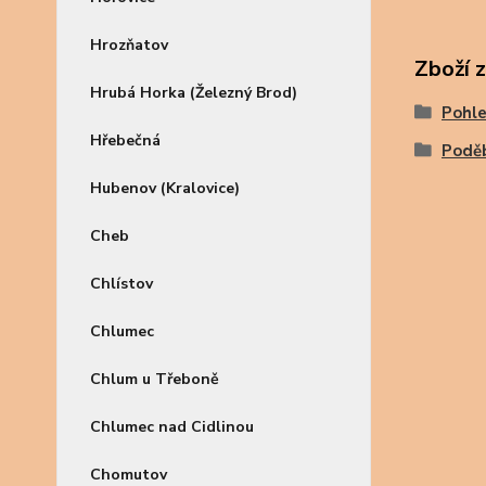
Hrozňatov
Zboží 
Hrubá Horka (Železný Brod)
Pohle
Hřebečná
Podě
Hubenov (Kralovice)
Cheb
Chlístov
Chlumec
Chlum u Třeboně
Chlumec nad Cidlinou
Chomutov