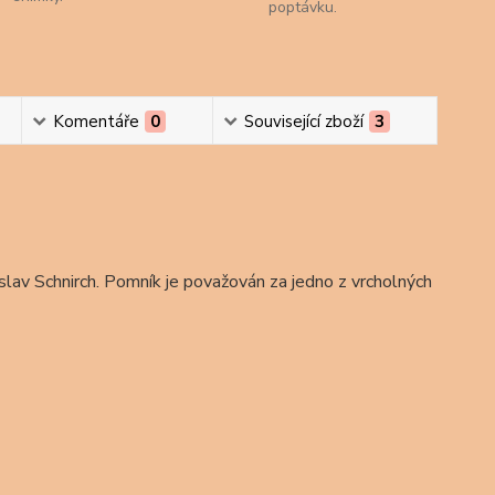
poptávku.
Komentáře
0
Související zboží
3
lav Schnirch. Pomník je považován za jedno z vrcholných