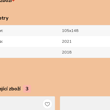
zboží
etry
r
105x148
o
2021
2018
jící zboží
3