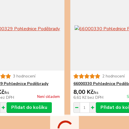
3 hodnocení
2 hodnocení
9 Pohlednice Poděbrady
66000330 Pohlednice Poděb
Kč
8,00 Kč
/
ks
/
ks
Není skladem
S
bez DPH
6,61 Kč
bez DPH
Přidat do košíku
Přidat do ko