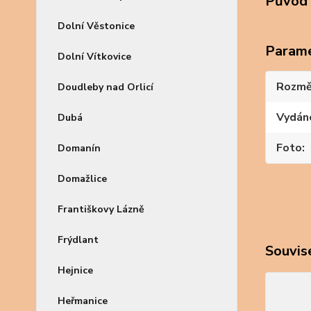
Původ 
Dolní Věstonice
Param
Dolní Vítkovice
Rozmě
Doudleby nad Orlicí
Vydán
Dubá
Foto
Domanín
Domažlice
Františkovy Lázně
Frýdlant
Souvise
Hejnice
Heřmanice