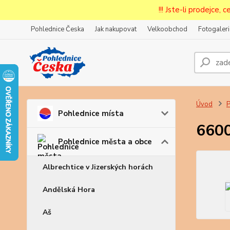
!!! Jste-li prodejce, 
Pohlednice Česka
Jak nakupovat
Velkoobchod
Fotogaleri
Úvod
P
Pohlednice místa
6600
Pohlednice města a obce
Albrechtice v Jizerských horách
Andělská Hora
Aš