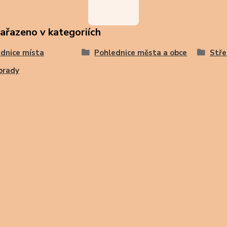
zařazeno v kategoriích
dnice místa
Pohlednice města a obce
Stře
brady