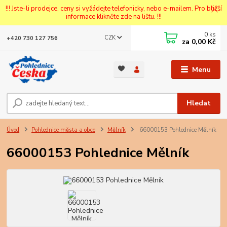
!!! Jste-li prodejce, ceny si vyžádejte telefonicky, nebo e-mailem. Pro bližší
informace klikněte zde na lištu. !!!
0
ks
CZK
+420 730 127 756
za
0,00 Kč
Menu
Hledat
Úvod
Pohlednice města a obce
Mělník
66000153 Pohlednice Mělník
66000153 Pohlednice Mělník