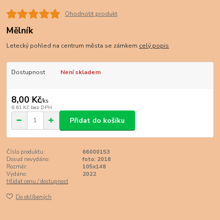
Ohodnotit produkt
Mělník
Letecký pohled na centrum města se zámkem
celý popis
Dostupnost
Není skladem
8,00 Kč
/
ks
6,61 Kč
bez DPH
Přidat do košíku
Číslo produktu:
66000153
Dosud nevydáno:
foto: 2018
Rozměr:
105x148
Vydáno:
2022
Hlídat cenu / dostupnost
Do oblíbených