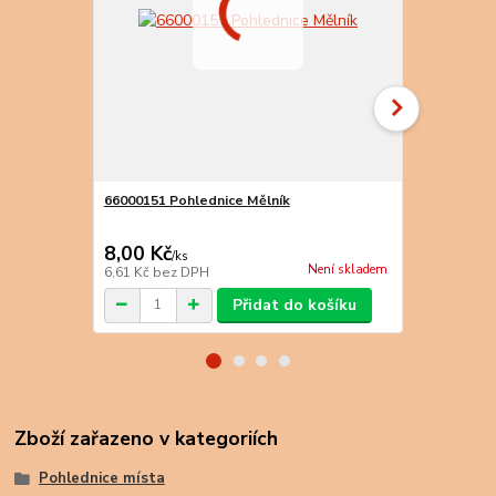
66000151 Pohlednice Mělník
66000152 Po
8,00 Kč
8,00 Kč
/
ks
/
k
Není skladem
6,61 Kč
bez DPH
6,61 Kč
bez 
Přidat do košíku
Zboží zařazeno v kategoriích
Pohlednice místa