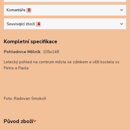
Komentáře
0
Související zboží
4
Kompletní specifikace
Pohlednice Mělník
105x148
Letecký pohled na centrum města se zámkem a věží kostela sv.
Petra a Pavla.
Foto: Radovan Smokoň
Původ zboží