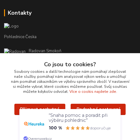
Kontakty
Pohlednice Česka
Radovan Smokoň
+420 730 127 756
Co jsou to cookies?
r.smokon@pohlednicecr.cz
Soubory cookies a další technologie nám pomáhají zlepšovat
naše služby, pomáhají nám analyzovat výkon webu a umožňují
nám pomáhat zákazníkům ve výběru správného zboží. V nastavení
si můžete vybrat, které cookies můžeme používat. Svůj souhlas
můžete kdykoliv odvolat.
Více o cookis najdete zde.
Přijmout nezbytné
Podrobné nastavení
Upravit sběr cookies.
“Snaha pomoc a poradit při
výběru pohlednic”
Přijmout všechny
100 %
doporučuje
Radovan Smokoň - 2019 - www.foto-lokalit.cz
Overenyweb.cz
Vytvořeno na
Eshop-rychle.cz