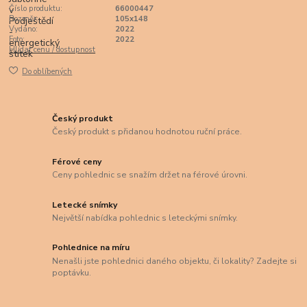
Číslo produktu:
66000447
Rozměr:
105x148
Vydáno:
2022
Foto:
2022
Hlídat cenu / dostupnost
Do oblíbených
Český produkt
Český produkt s přidanou hodnotou ruční práce.
Férové ceny
Ceny pohlednic se snažím držet na férové úrovni.
Letecké snímky
Největší nabídka pohlednic s leteckými snímky.
Pohlednice na míru
Nenašli jste pohlednici daného objektu, či lokality? Zadejte si
poptávku.