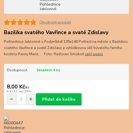
Ohodnotit produkt
Bazilika svatého Vavřince a svaté Zdislavy
Pohlednice Jablonné v Podještědí 105x148 Pohled na město s Bazilikou
svatého Vavřince a svaté Zdislavy a vyhlídkovou věž bývalého farního
kostela Panny Marie. Foto: Radovan Smokoň
celý popis
Dostupnost
Skladem 9 ks
8,00 Kč
/
ks
6,61 Kč
bez DPH
Přidat do košíku