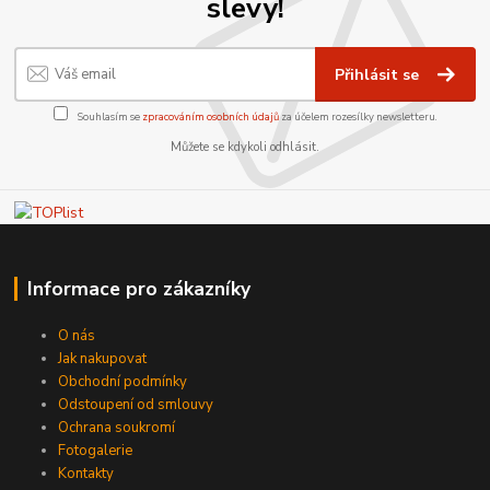
slevy!
Přihlásit se
Souhlasím se
zpracováním osobních údajů
za účelem rozesílky newsletteru.
Můžete se kdykoli odhlásit.
Informace pro zákazníky
O nás
Jak nakupovat
Obchodní podmínky
Odstoupení od smlouvy
Ochrana soukromí
Fotogalerie
Kontakty