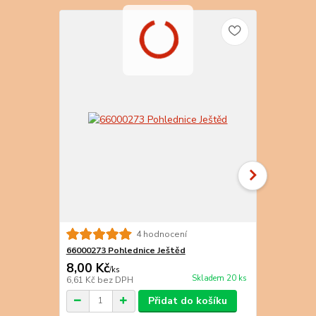
4 hodnocení
66000273 Pohlednice Ještěd
66000274 Po
8,00 Kč
8,00 Kč
/
ks
/
k
Skladem 20 ks
6,61 Kč
bez DPH
6,61 Kč
bez 
Přidat do košíku