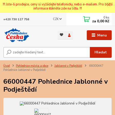
!!! Jste-li prodejce, ceny si vyžádejte telefonicky, nebo e-mailem. Pro bližší
informace klikněte zde na lištu. !!!
0
ks
CZK
+420 730 127 756
za
0,00 Kč
Menu
Hledat
Úvod
Pohlednice města a obce
Jablonné v Podještědí
66000447
Pohlednice Jablonné v Podještědí
66000447 Pohlednice Jablonné v
Podještědí