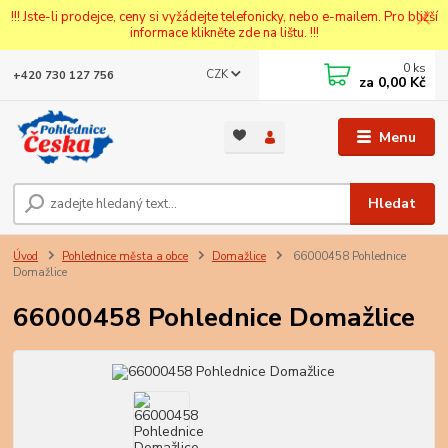
!!! Jste-li prodejce, ceny si vyžádejte telefonicky, nebo e-mailem. Pro bližší
informace klikněte zde na lištu. !!!
0
ks
CZK
+420 730 127 756
za
0,00 Kč
Menu
Hledat
Úvod
Pohlednice města a obce
Domažlice
66000458 Pohlednice
Domažlice
66000458 Pohlednice Domažlice