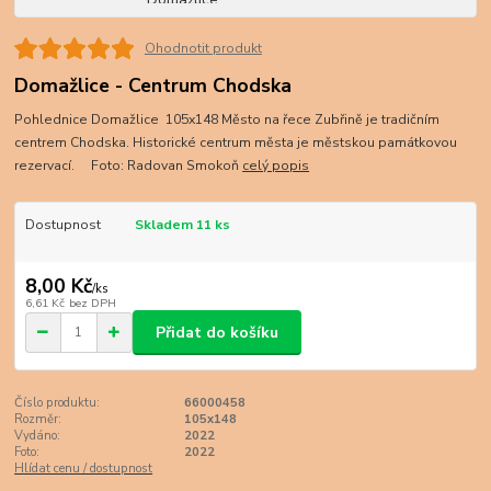
Ohodnotit produkt
Domažlice - Centrum Chodska
Pohlednice Domažlice 105x148 Město na řece Zubřině je tradičním
centrem Chodska. Historické centrum města je městskou památkovou
rezervací. Foto: Radovan Smokoň
celý popis
Dostupnost
Skladem 11 ks
8,00 Kč
/
ks
6,61 Kč
bez DPH
Přidat do košíku
Číslo produktu:
66000458
Rozměr:
105x148
Vydáno:
2022
Foto:
2022
Hlídat cenu / dostupnost