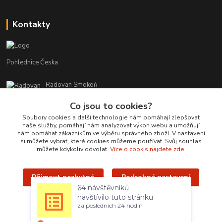
Kontakty
Pohlednice Česka
Radovan Smokoň
+420 730 127 756
Co jsou to cookies?
r.smokon@pohlednicecr.cz
Soubory cookies a další technologie nám pomáhají zlepšovat
naše služby, pomáhají nám analyzovat výkon webu a umožňují
nám pomáhat zákazníkům ve výběru správného zboží. V nastavení
si můžete vybrat, které cookies můžeme používat. Svůj souhlas
můžete kdykoliv odvolat.
Více o cookis najdete zde.
Přijmout nezbytné
Podrobné nastavení
Upravit sběr cookies.
64 návštěvníků
navštívilo tuto stránku
Přijmout všechny
za posledních 24 hodin
Radovan Smokoň - 2019 - www.foto-lokalit.cz