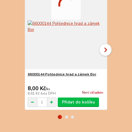
66000144 Pohlednice hrad a zámek Bor
66000145 Po
8,00 Kč
8,00 Kč
/
ks
/
k
Není skladem
6,61 Kč
bez DPH
6,61 Kč
bez 
Přidat do košíku