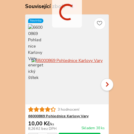
Související zboží
4
Novinka
Novinka
3 hodnocení
66000869 Pohlednice Karlovy Vary
66000868 Po
10,00 Kč
10,00 Kč
/
ks
Skladem 38 ks
8,26 Kč
bez DPH
8,26 Kč
bez 