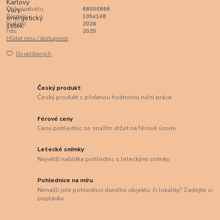
Číslo produktu:
66000866
Rozměr:
105x148
Vydáno:
2026
Foto:
2025
Hlídat cenu / dostupnost
Do oblíbených
Český produkt
Český produkt s přidanou hodnotou ruční práce.
Férové ceny
Ceny pohlednic se snažím držet na férové úrovni.
Letecké snímky
Největší nabídka pohlednic s leteckými snímky.
Pohlednice na míru
Nenašli jste pohlednici daného objektu, či lokality? Zadejte si
poptávku.