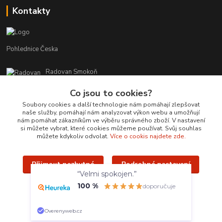
Kontakty
Pohlednice Česka
Radovan Smokoň
+420 730 127 756
Co jsou to cookies?
r.smokon@pohlednicecr.cz
Soubory cookies a další technologie nám pomáhají zlepšovat
naše služby, pomáhají nám analyzovat výkon webu a umožňují
nám pomáhat zákazníkům ve výběru správného zboží. V nastavení
si můžete vybrat, které cookies můžeme používat. Svůj souhlas
můžete kdykoliv odvolat.
Více o cookis najdete zde.
Přijmout nezbytné
Podrobné nastavení
Upravit sběr cookies.
“Velmi spokojen.”
100 %
Přijmout všechny
doporučuje
Radovan Smokoň - 2019 - www.foto-lokalit.cz
Vytvořeno na
Eshop-rychle.cz
Overenyweb.cz