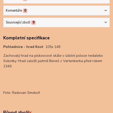
Komentáře
0
Související zboží
9
Kompletní specifikace
Pohlednice - hrad Kost
105x 148
Zachovalý hrad na pískovcové skále v údolní poloze nedaleko
Sobotky. Hrad založil patrně Beneš z Vartenberka před rokem
1349.
Foto: Radovan Smokoň
Původ zboží