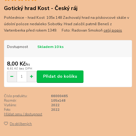
Gotický hrad Kost - Český ráj
Pohlednice - hrad Kost 105x 148 Zachovalý hrad na pískovcové skále v
údolní poloze nedaleko Sobotky. Hrad založil patrně Beneš z
Vartenberka před rokem 1349. Foto: Radovan Smokoň
celý popis
Dostupnost
Skladem 10 ks
8,00 Kč
/
ks
6,61 Kč
bez DPH
Přidat do košíku
Číslo produktu:
66000465
Rozměr:
105x148
Vydáno:
2022
Foto:
2022
Hlídat cenu / dostupnost
Do oblíbených