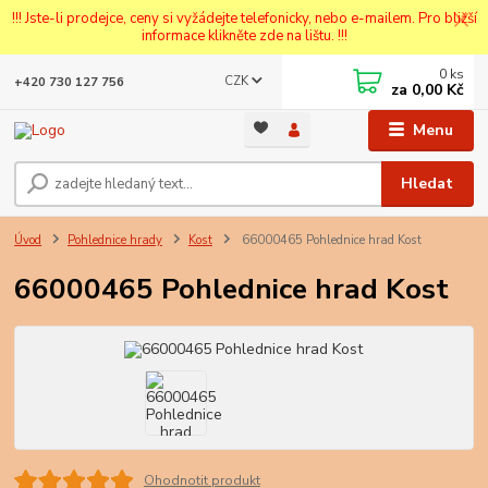
!!! Jste-li prodejce, ceny si vyžádejte telefonicky, nebo e-mailem. Pro bližší
informace klikněte zde na lištu. !!!
0
ks
CZK
+420 730 127 756
za
0,00 Kč
Menu
Hledat
Úvod
Pohlednice hrady
Kost
66000465 Pohlednice hrad Kost
66000465 Pohlednice hrad Kost
Ohodnotit produkt