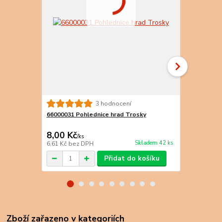
3 hodnocení
66000031 Pohlednice hrad Trosky
66000048 Po
8,00 Kč
14,00 Kč
/
ks
Skladem 42 ks
6,61 Kč
bez DPH
11,57 Kč
bez
Přidat do košíku
Zboží zařazeno v kategoriích