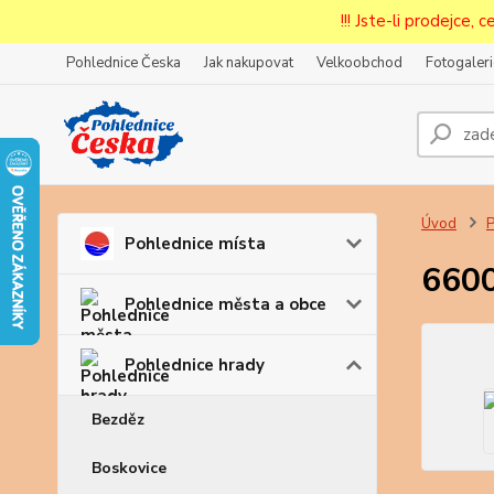
!!! Jste-li prodejce, 
Pohlednice Česka
Jak nakupovat
Velkoobchod
Fotogaleri
Prode
Zar
Úvod
P
Pohlednice místa
6600
Pohlednice města a obce
Pohlednice hrady
Bezděz
Boskovice