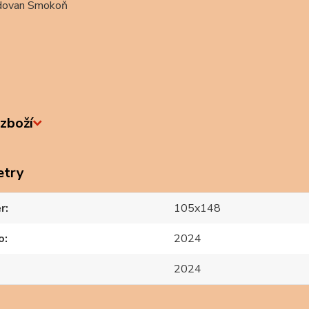
dovan Smokoň
zboží
etry
r
105x148
o
2024
2024