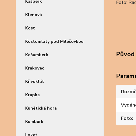
Kašperk
Foto: Ra
Klenová
Kost
Kostomlaty pod Milešovkou
Původ 
Košumberk
Krakovec
Param
Křivoklát
Rozmě
Krupka
Vydán
Kunětická hora
Foto
Kumburk
Loket