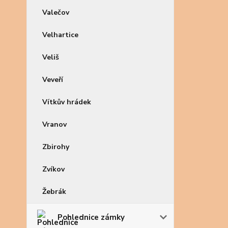
Valečov
Velhartice
Veliš
Veveří
Vítkův hrádek
Vranov
Zbirohy
Zvíkov
Žebrák
Pohlednice zámky