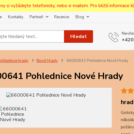
ceny si vyžádejte telefonicky, nebo e-mailem. Pro bližší informace kli
e
Kontakty
Partneři
Recenze
Blog
Upozornění pro prodejce!
Nevíte
jcům bude po zaregistrování nastavena sleva, případně upravena 
Hledat
+420
první objednávce.
--------------------------------------------------------------------------
egistrujte svůj E-mail aby vám neutekly novinky na Pohlednicích Č
ohlednice hrady
Nové Hrady
66000641 Pohlednice Nové Hrady
Odeslat
0641 Pohlednice Nové Hrady
Přeji si odebírat novinky e-mailem dle
podmínek zpracování osobních údajů
.
Souhlasím se
zpracováním osobních údajů
pro účely registrace.
hrad
Gotický
Zavřít
několi
požáru