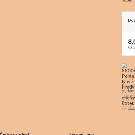
popis
Dos
8,
6,61
Číslo p
Vydáno
Hlídat 
Do 
Český produkt
Férové ceny