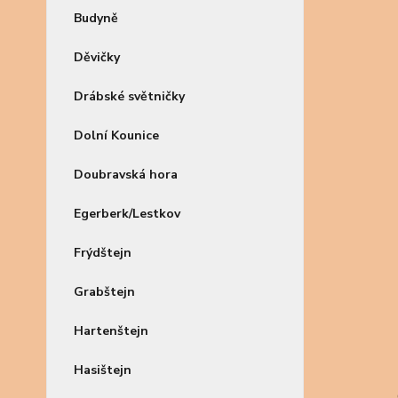
Budyně
Děvičky
Drábské světničky
Dolní Kounice
Doubravská hora
Egerberk/Lestkov
Frýdštejn
Grabštejn
Hartenštejn
Hasištejn