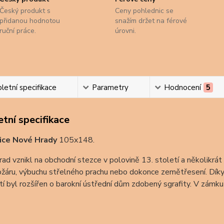
Český produkt s
Ceny pohlednic se
přidanou hodnotou
snažím držet na férové
ruční práce.
úrovni.
etní specifikace
Parametry
Hodnocení
5
tní specifikace
ice
Nové Hrady
105x148.
rad vznikl na obchodní stezce v polovině 13. století a několikrá
ožáru, výbuchu střelného prachu nebo dokonce zemětřesení. Díky
tí byl rozšířen o barokní ústřední dům zdobený sgrafity. V zámku