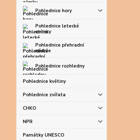
Pohlednice hory
Pohlednice letecké
snímky
Pohlednice přehradní
nádrže
Pohlednice rozhledny
Pohlednice květiny
Pohlednice zvířata
CHKO
NPR
Památky UNESCO