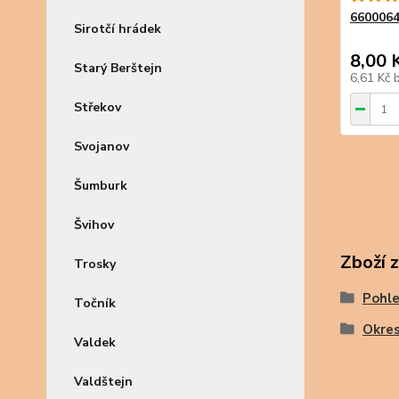
6600064
Sirotčí hrádek
8,00 
Starý Berštejn
6,61 Kč
Střekov
Svojanov
Šumburk
Švihov
Zboží 
Trosky
Pohle
Točník
Okres
Valdek
Valdštejn