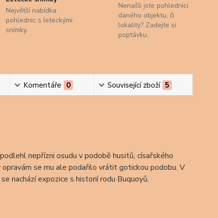
Nenašli jste pohlednici
Největší nabídka
daného objektu, či
pohlednic s leteckými
lokality? Zadejte si
snímky.
poptávku.
Komentáře
0
Související zboží
5
t podlehl nepřízni osudu v podobě husitů, císařského
 opravám se mu ale podařilo vrátit gotickou podobu. V
 se nachází expozice s historií rodu Buquoyů.