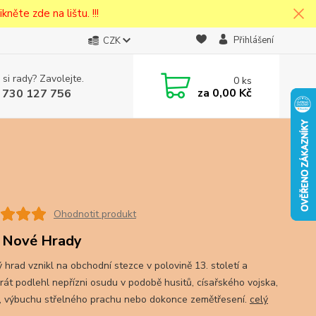
kněte zde na lištu. !!!
Přihlášení
CZK
 si rady? Zavolejte.
0
ks
cena v
za
0,00 Kč
 730 127 756
eska
Ohodnotit produkt
 Nové Hrady
 hrad vznikl na obchodní stezce v polovině 13. století a
krát podlehl nepřízni osudu v podobě husitů, císařského vojska,
, výbuchu střelného prachu nebo dokonce zemětřesení.
celý