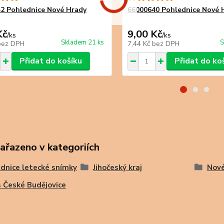
2 Pohlednice Nové Hrady
66000640 Pohlednice Nové 
Kč
9,00 Kč
/
ks
/
ks
Skladem 21 ks
S
bez DPH
7,44 Kč
bez DPH
Přidat do košíku
Přidat do ko
zařazeno v kategoriích
dnice letecké snímky
Jihočeský kraj
Nové
 České Budějovice