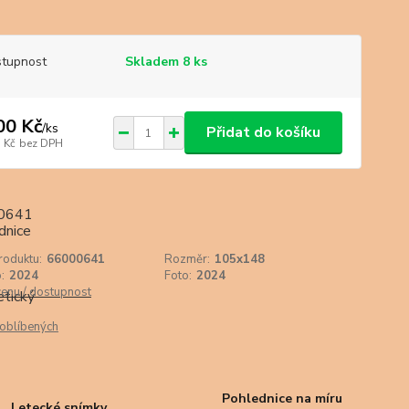
tupnost
Skladem 8 ks
00 Kč
/
ks
Přidat do košíku
 Kč
bez DPH
roduktu:
66000641
Rozměr:
105x148
:
2024
Foto:
2024
cenu / dostupnost
oblíbených
Pohlednice na míru
Letecké snímky