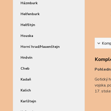
Házmburk
Helfenburk
Helfštýn
Houska
Kompl
Horní hrad/Hauenštejn
Hněvín
Komple
Cheb
Pohledn
Gotický h
Kadaň
vojska, p
Kalich
17. stole
Karlštejn