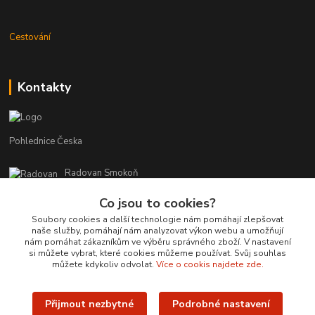
Cestování
Kontakty
Pohlednice Česka
Radovan Smokoň
+420 730 127 756
Co jsou to cookies?
r.smokon@pohlednicecr.cz
Soubory cookies a další technologie nám pomáhají zlepšovat
naše služby, pomáhají nám analyzovat výkon webu a umožňují
nám pomáhat zákazníkům ve výběru správného zboží. V nastavení
si můžete vybrat, které cookies můžeme používat. Svůj souhlas
můžete kdykoliv odvolat.
Více o cookis najdete zde.
Přijmout nezbytné
Podrobné nastavení