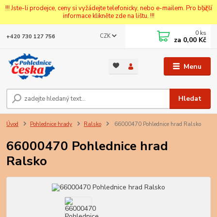
!!! Jste-li prodejce, ceny si vyžádejte telefonicky, nebo e-mailem. Pro bližší
informace klikněte zde na lištu. !!!
0
ks
CZK
+420 730 127 756
za
0,00 Kč
Menu
Hledat
Úvod
Pohlednice hrady
Ralsko
66000470 Pohlednice hrad Ralsko
66000470 Pohlednice hrad
Ralsko