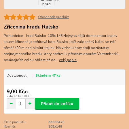
Ohodnotit produkt
Zřícenina hradu Ralsko
Pohlednice - hrad Ralsko 105x 148 Nejvýraznější dominantou krajiny
kolem Mimoně je tefritová hora Ralsko, jejíž zalesněný kužel se tyčí
téměř 400 m nad okolní krajinu. Na vrcholu hory stojí pozůstatky
stejnojmenného hradu, který patříval k předním oporám Vartemberků,
ovládajících celou oblast až do...
celý popis
Dostupnost
Skladem 47 ks
9,00 Kč
/
ks
7,44 Kč
bez DPH
Přidat do košíku
Číslo produktu:
66000470
Rozměr:
105x148