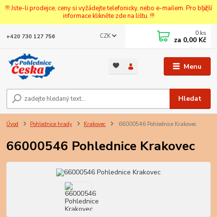
!!! Jste-li prodejce, ceny si vyžádejte telefonicky, nebo e-mailem. Pro bližší
informace klikněte zde na lištu. !!!
0
ks
CZK
+420 730 127 756
za
0,00 Kč
Menu
Hledat
Úvod
Pohlednice hrady
Krakovec
66000546 Pohlednice Krakovec
66000546 Pohlednice Krakovec