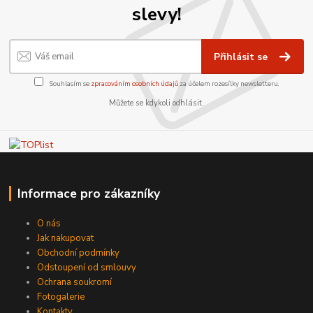
slevy!
Přihlásit se
Souhlasím se
zpracováním osobních údajů
za účelem rozesílky newsletteru.
Můžete se kdykoli odhlásit.
Informace pro zákazníky
O nás
Jak nakupovat
Obchodní podmínky
Odstoupení od smlouvy
Ochrana soukromí
Fotogalerie
Kontakty