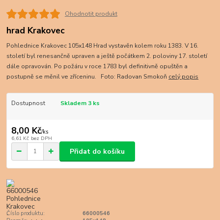
Ohodnotit produkt
hrad Krakovec
Pohlednice Krakovec 105x148 Hrad vystavěn kolem roku 1383. V 16.
století byl renesančně upraven a ještě počátkem 2. poloviny 17. století
dále opravován. Po požáru v roce 1783 byl definitivně opuštěn a
postupně se měnil ve zříceninu. Foto: Radovan Smokoň
celý popis
Dostupnost
Skladem 3 ks
8,00 Kč
/
ks
6,61 Kč
bez DPH
Přidat do košíku
Číslo produktu:
66000546