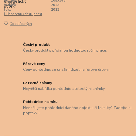
Rozměr:
105x148
Vydáno:
2023
Foto:
2023
Hlídat cenu / dostupnost
Do oblíbených
Český produkt
Český produkt s přidanou hodnotou ruční práce.
Férové ceny
Ceny pohlednic se snažím držet na férové úrovni.
Letecké snímky
Největší nabídka pohlednic s leteckými snímky.
Pohlednice na míru
Nenašli jste pohlednici daného objektu, či lokality? Zadejte si
poptávku.