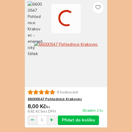
6 hodnocení
66000547 Pohlednice Krakovec
8,00 Kč
/
ks
Skladem 2 ks
6,61 Kč
bez DPH
Přidat do košíku