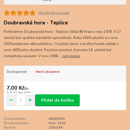
Ohodnotit produkt
Doubravská hora - Teplice
Pohlednice Doubravská hora - Teplice 105x148 Hrad z roku 1478. V 17.
století byl opatřen barokním opevněním. Roku 1626 vyhořel a v roce
1639 poškozen dělostřelbou. Císařský výnos o boření hradů nařídil v
roce 1655 jeho zboření. Posléze pustnul. Koncem 19. století byl
romanticky opraven. V roce 1966 ...
celý popis
Dostupnost
Není skladem
7,00 Kč
/
ks
5,79 Kč
bez DPH
Přidat do košíku
Číslo produktu:
66000335
Dosud nevydáno:
foto: 2020
Rozměr:
105x148