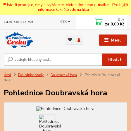
!!! Jste-li prodejce, ceny si vyžádejte telefonicky, nebo e-mailem. Pro bližší
informace klikněte zde na lištu. !!!
0
ks
CZK
+420 730 127 756
za
0,00 Kč
Menu
Hledat
Úvod
Pohlednice hrady
Doubravská hora
Pohlednice Doubravská
hora
Pohlednice Doubravská hora