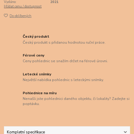
Vydáno:
2021
Hlídat cenu / dostupnost
Do oblíbených
Český produkt
Český produkt s přidanou hodnotou ruční práce.
Férové ceny
Ceny pohlednic se snažím držet na férové úrovni.
Letecké snímky
Největší nabídka pohlednic s leteckými snímky.
Pohlednice na míru
Nenašli jste pohlednici daného objektu, či lokality? Zadejte si
poptávku.
Kompletní specifikace