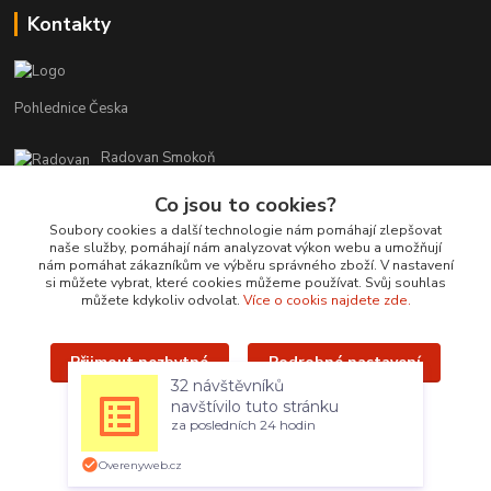
Kontakty
Pohlednice Česka
Radovan Smokoň
+420 730 127 756
Co jsou to cookies?
r.smokon@pohlednicecr.cz
Soubory cookies a další technologie nám pomáhají zlepšovat
naše služby, pomáhají nám analyzovat výkon webu a umožňují
nám pomáhat zákazníkům ve výběru správného zboží. V nastavení
si můžete vybrat, které cookies můžeme používat. Svůj souhlas
můžete kdykoliv odvolat.
Více o cookis najdete zde.
Přijmout nezbytné
Podrobné nastavení
Upravit sběr cookies.
32 návštěvníků
navštívilo tuto stránku
Přijmout všechny
za posledních 24 hodin
Radovan Smokoň - 2019 - www.foto-lokalit.cz
Overenyweb.cz
Vytvořeno na
Eshop-rychle.cz