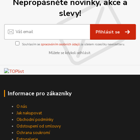
Nepropásněte novinky, akce a
slevy!
Přihlásit se
Souhlasím se
zpracováním osobních údajů
za účelem rozesílky newsletteru.
Můžete se kdykoli odhlásit.
Informace pro zákazníky
O nás
Jak nakupovat
Obchodní podmínky
Odstoupení od smlouvy
Ochrana soukromí
Fotogalerie