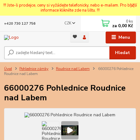
!!! Jste-li prodejce, ceny si vyžádejte telefonicky, nebo e-mailem. Pro bližší
informace klikněte zde na lištu. !!!
0
ks
CZK
+420 730 127 756
za
0,00 Kč
Menu
Hledat
Úvod
Pohlednice zámky
Roudnice nad Labem
66000276 Pohlednice
Roudnice nad Labem
66000276 Pohlednice Roudnice
nad Labem