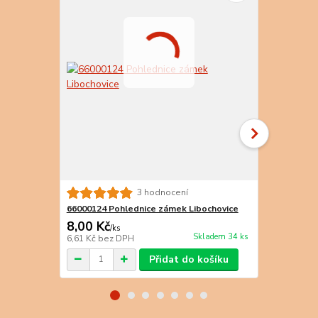
3 hodnocení
66000124 Pohlednice zámek Libochovice
66000126 Po
8,00 Kč
8,00 Kč
/
ks
/
k
Skladem 34 ks
6,61 Kč
bez DPH
6,61 Kč
bez 
Přidat do košíku