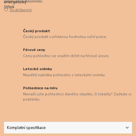
Hlídat cenu / dostupnost
Do oblíbených
Český produkt
Český produkt s přidanou hodnotou ruční práce.
Férové ceny
Ceny pohlednic se snažím držet na férové úrovni.
Letecké snímky
Největší nabídka pohlednic s leteckými snímky.
Pohlednice na míru
Nenašli jste pohlednici daného objektu, či lokality? Zadejte si
poptávku.
Kompletní specifikace