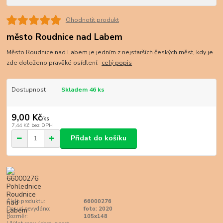
Ohodnotit produkt
město Roudnice nad Labem
Město Roudnice nad Labem je jedním z nejstarších českých měst, kdy je
zde doloženo pravěké osídlení.
celý popis
Dostupnost
Skladem 46 ks
9,00 Kč
/
ks
7,44 Kč
bez DPH
Přidat do košíku
Číslo produktu:
66000276
Dosud nevydáno:
foto: 2020
Rozměr:
105x148