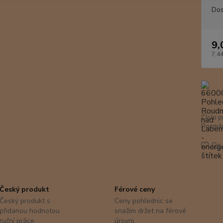
Dos
9,
7,44
Číslo p
Rozměr
Do 
Český produkt
Férové ceny
Český produkt s
Ceny pohlednic se
přidanou hodnotou
snažím držet na férové
ruční práce.
úrovni.