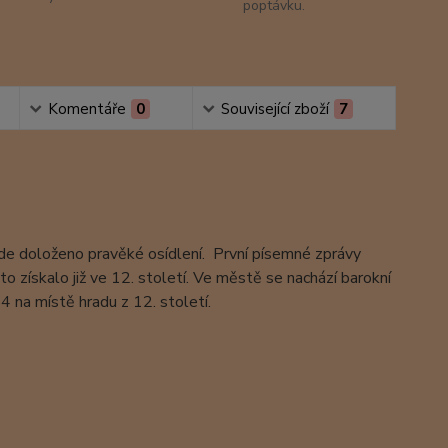
poptávku.
Komentáře
0
Související zboží
7
de doloženo pravěké osídlení. První písemné zprávy
získalo již ve 12. století. Ve městě se nachází barokní
 na místě hradu z 12. století.