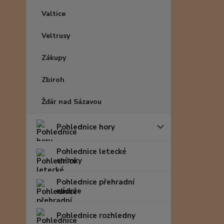
Valtice
Veltrusy
Zákupy
Zbiroh
Žďár nad Sázavou
Pohlednice hory
Pohlednice letecké
snímky
Pohlednice přehradní
nádrže
Pohlednice rozhledny