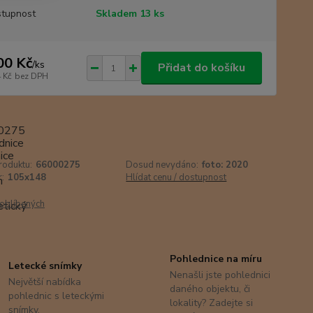
tupnost
Skladem 13 ks
00 Kč
/
ks
Přidat do košíku
 Kč
bez DPH
roduktu:
66000275
Dosud nevydáno:
foto: 2020
:
105x148
Hlídat cenu / dostupnost
oblíbených
Pohlednice na míru
Letecké snímky
Nenašli jste pohlednici
Největší nabídka
daného objektu, či
pohlednic s leteckými
lokality? Zadejte si
snímky.