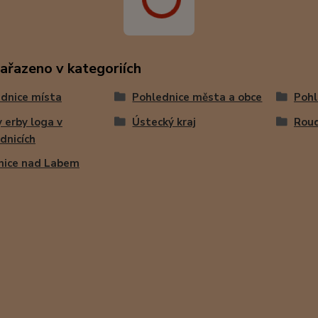
zařazeno v kategoriích
dnice místa
Pohlednice města a obce
Pohl
 erby loga v
Ústecký kraj
Roud
dnicích
nice nad Labem