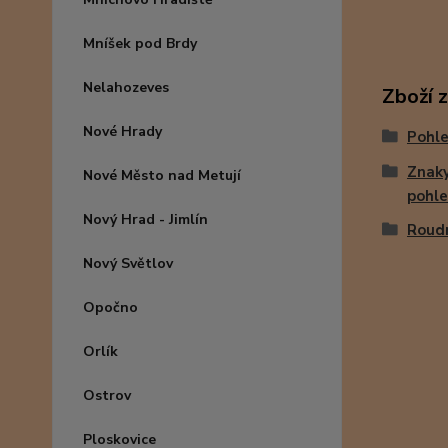
Mníšek pod Brdy
Nelahozeves
Zboží 
Nové Hrady
Pohle
Znaky
Nové Město nad Metují
pohle
Nový Hrad - Jimlín
Roud
Nový Světlov
Opočno
Orlík
Ostrov
Ploskovice