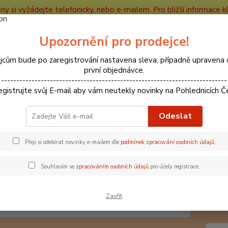
ceny si vyžádejte telefonicky, nebo e-mailem. Pro bližší informace kli
e
Kontakty
Partneři
Recenze
Blog
Upozornění pro prodejce!
Nevíte
jcům bude po zaregistrování nastavena sleva, případně upravena 
Hledat
+420
první objednávce.
--------------------------------------------------------------------------
egistrujte svůj E-mail aby vám neutekly novinky na Pohlednicích Č
ohlednice zámky
Roudnice nad Labem
66000275 Pohlednice Roudn
Odeslat
0275 Pohlednice Roudnice nad
Přeji si odebírat novinky e-mailem dle
podmínek zpracování osobních údajů
.
Souhlasím se
zpracováním osobních údajů
pro účely registrace.
měst
Město 
Zavřít
je zde