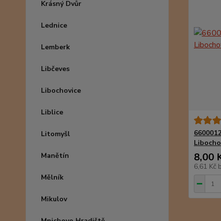
Krásný Dvůr
Lednice
Lemberk
Libčeves
Libochovice
Liblice
6600012
Litomyšl
Libocho
8,00 
Manětín
6,61 Kč
Mělník
Mikulov
Mnichovo Hradiště