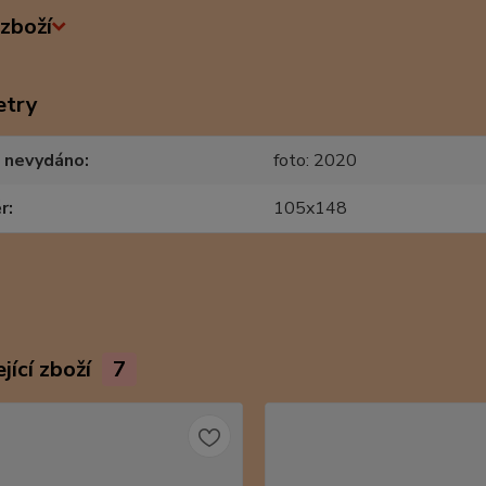
zboží
etry
 nevydáno
foto: 2020
r
105x148
jící zboží
7