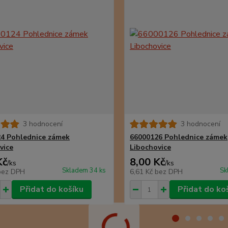
3 hodnocení
3 hodnocení
4 Pohlednice zámek
66000126 Pohlednice zámek
vice
Libochovice
Kč
8,00 Kč
/
ks
/
ks
Skladem 34 ks
Sk
bez DPH
6,61 Kč
bez DPH
Přidat do košíku
Přidat do ko