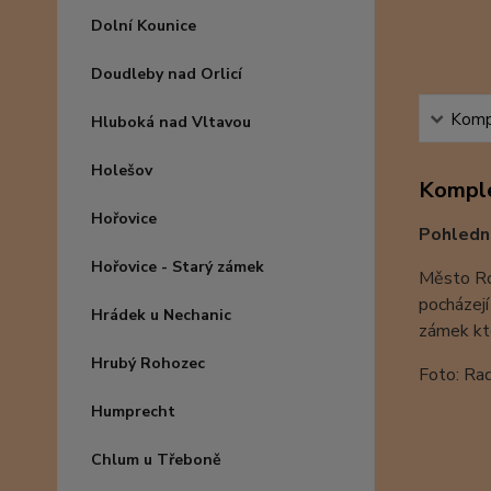
Dolní Kounice
Doudleby nad Orlicí
Kompl
Hluboká nad Vltavou
Holešov
Komple
Hořovice
Pohledn
Hořovice - Starý zámek
Město Rou
pocházejí
Hrádek u Nechanic
zámek kte
Hrubý Rohozec
Foto: Ra
Humprecht
Chlum u Třeboně