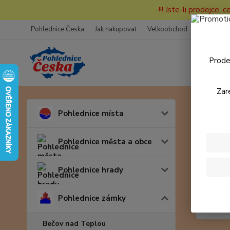
!!! Jste-li prodejce, 
Pohlednice Česka
Jak nakupovat
Velkoobchod
Fotogaleri
Prode
Zar
Úvod
P
Pohlednice místa
6600
Pohlednice města a obce
Pohlednice hrady
Pohlednice zámky
Bečov nad Teplou