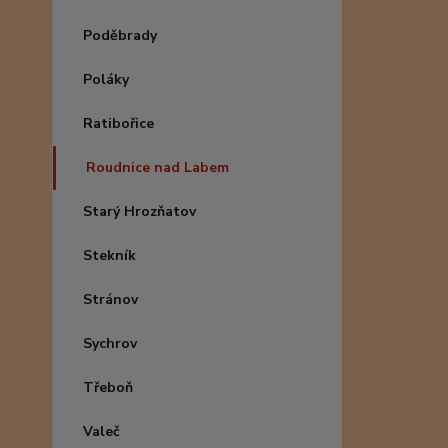
Poděbrady
Poláky
Ratibořice
Roudnice nad Labem
Starý Hrozňatov
Stekník
Stránov
Sychrov
Třeboň
Valeč