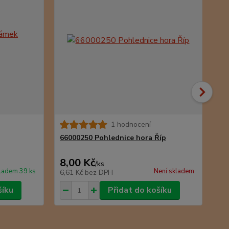
1 hodnocení
66
66000250 Pohlednice hora Říp
8,00 Kč
8,
/
ks
ladem 39 ks
Není skladem
6,61 Kč
bez DPH
6,6
šíku
Přidat do košíku