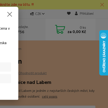
kněte zde na lištu. !!!
Přihlášení
CZK
 si rady? Zavolejte.
0
ks
cena v
za
0,00 Kč
 730 127 756
eska
ice nad Labem
 Labem
Ohodnotit produkt
o Roudnice nad Labem
Roudnice nad Labem je jedním z nejstarších českých měst, kdy
 doloženo pravěké osídlení.
celý popis