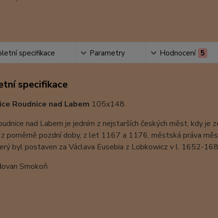
etní specifikace
Parametry
Hodnocení
5
tní specifikace
ice Roudnice nad Labem
105x148.
dnice nad Labem je jedním z nejstarších českých měst, kdy je z
 z poměrně pozdní doby, z let 1167 a 1176, městská práva město 
rý byl postaven za Václava Eusebia z Lobkowicz v l. 1652-1684
dovan Smokoň