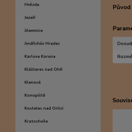
Hvězda
Původ 
Jezeří
Param
Jilemnice
Dosud
Jindřichův Hradec
Rozmě
Karlova Koruna
Klášterec nad Ohří
Klenová
Konopiště
Souvise
Kostelec nad Orlicí
Kratochvíle