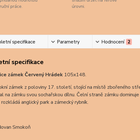
přidanou hodnotou
snažím držet na férové
ruční práce.
úrovni.
etní specifikace
Parametry
Hodnocení
2
tní specifikace
ice zámek Červený Hrádek
105x148.
kní zámek z poloviny 17. století, stojící na místě zbořeného stř
al na zámku svou sochařskou dílnu. Čelní straně zámku dominuj
rozkládá anglický park a zámecký rybník.
dovan Smokoň