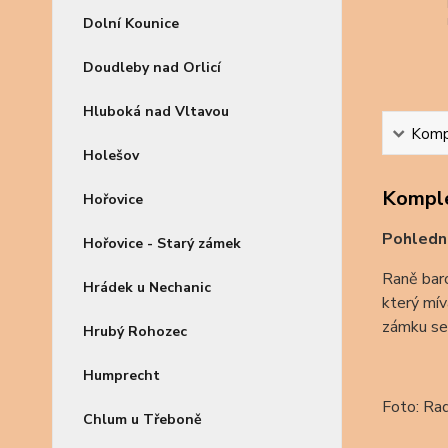
Dolní Kounice
Doudleby nad Orlicí
Hluboká nad Vltavou
Kompl
Holešov
Komple
Hořovice
Pohledn
Hořovice - Starý zámek
Raně baro
Hrádek u Nechanic
který mív
zámku se 
Hrubý Rohozec
Humprecht
Foto: Ra
Chlum u Třeboně