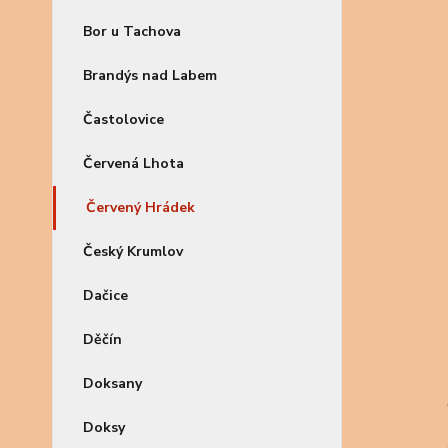
Bor u Tachova
Brandýs nad Labem
Častolovice
Červená Lhota
Červený Hrádek
Český Krumlov
Dačice
Děčín
Doksany
Doksy