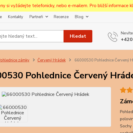
ceny si vyžádejte telefonicky, nebo e-mailem. Pro bližší informace kli
e
Kontakty
Partneři
Recenze
Blog
Upozornění pro prodejce!
Nevíte
jcům bude po zaregistrování nastavena sleva, případně upravena 
Hledat
+420
první objednávce.
--------------------------------------------------------------------------
egistrujte svůj E-mail aby vám neutekly novinky na Pohlednicích Č
ohlednice zámky
Červený Hrádek
66000530 Pohlednice Červený H
Odeslat
0530 Pohlednice Červený Hrád
Přeji si odebírat novinky e-mailem dle
podmínek zpracování osobních údajů
.
Souhlasím se
zpracováním osobních údajů
pro účely registrace.
Záme
Pohled
Zavřít
polovin
Sochy 