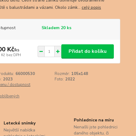
skou dílnu. Čelní straně zámku dominuje dvouramenné
ště s balustrádami a vázami. Okolo zámk...
celý popis
tupnost
Skladem 20 ks
00 Kč
/
ks
Přidat do košíku
 Kč
bez DPH
roduktu:
66000530
Rozměr:
105x148
:
2023
Foto:
2022
cenu / dostupnost
oblíbených
Pohlednice na míru
Letecké snímky
Nenašli jste pohlednici
Největší nabídka
daného objektu, či