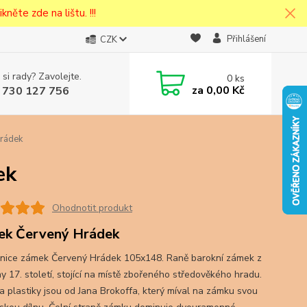
kněte zde na lištu. !!!
Přihlášení
CZK
 si rady? Zavolejte.
0
ks
cena v
za
0,00 Kč
 730 127 756
eska
rádek
ek
Ohodnotit produkt
k Červený Hrádek
nice zámek Červený Hrádek 105x148. Raně barokní zámek z
y 17. století, stojící na místě zbořeného středověkého hradu.
a plastiky jsou od Jana Brokoffa, který míval na zámku svou