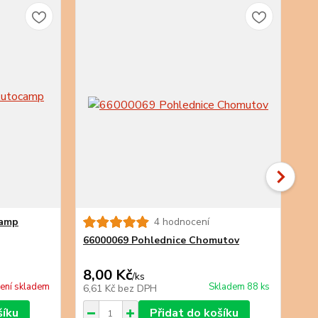
TO
camp
4 hodnocení
66
66000069 Pohlednice Chomutov
8,00 Kč
12
/
ks
ení skladem
Skladem 88 ks
6,61 Kč
bez DPH
9,9
šíku
Přidat do košíku