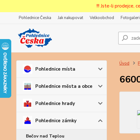
!!! Jste-li prodejce, 
Pohlednice Česka
Jak nakupovat
Velkoobchod
Fotogaleri
Prode
Zar
Úvod
P
Pohlednice místa
6600
Pohlednice města a obce
Pohlednice hrady
Pohlednice zámky
Bečov nad Teplou