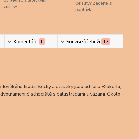
pohlednic s leteckými
lokality? Zadejte si
snímky.
poptávku.
Komentáře
0
Související zboží
17
edověkého hradu. Sochy a plastiky jsou od Jana Brokoffa,
e dvouramenné schodiště s balustrádami a vázami. Okolo