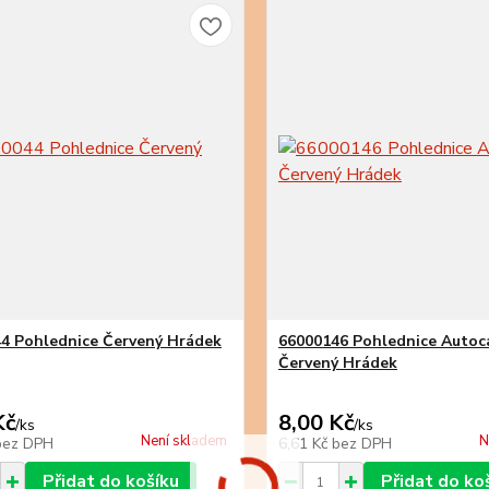
4 Pohlednice Červený Hrádek
66000146 Pohlednice Auto
Červený Hrádek
Kč
8,00 Kč
/
ks
/
ks
Není skladem
N
bez DPH
6,61 Kč
bez DPH
Přidat do košíku
Přidat do ko