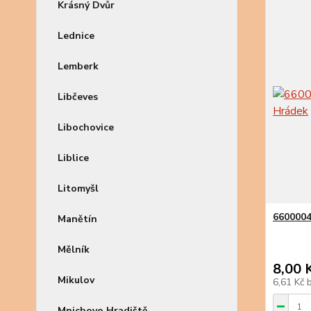
Krásný Dvůr
Lednice
Lemberk
Libčeves
Libochovice
Liblice
Litomyšl
6600004
Manětín
Mělník
8,00 
Mikulov
6,61 Kč
Mnichovo Hradiště