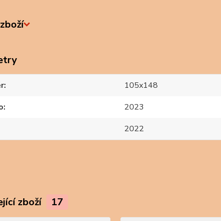
zboží
etry
r
105x148
o
2023
2022
jící zboží
17