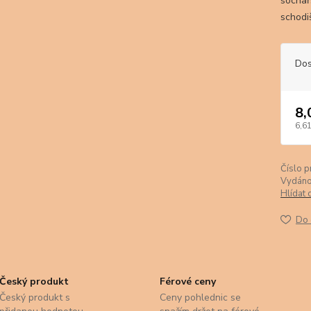
sochař
schodi
Dos
8,
6,61
Číslo p
Vydáno
Hlídat 
Do 
Český produkt
Férové ceny
Český produkt s
Ceny pohlednic se