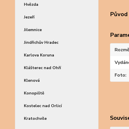
Hvězda
Původ 
Jezeří
Jilemnice
Param
Jindřichův Hradec
Rozmě
Karlova Koruna
Vydán
Klášterec nad Ohří
Foto
Klenová
Konopiště
Kostelec nad Orlicí
Souvise
Kratochvíle