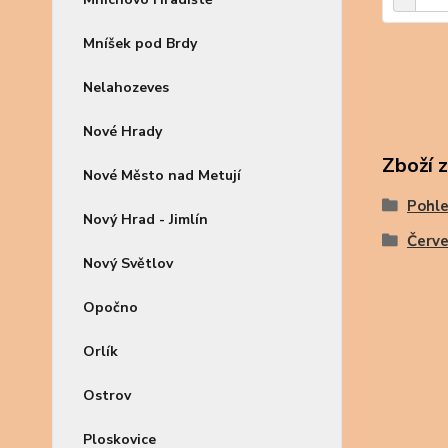
Mníšek pod Brdy
Nelahozeves
Nové Hrady
Zboží 
Nové Město nad Metují
Pohle
Nový Hrad - Jimlín
Červ
Nový Světlov
Opočno
Orlík
Ostrov
Ploskovice