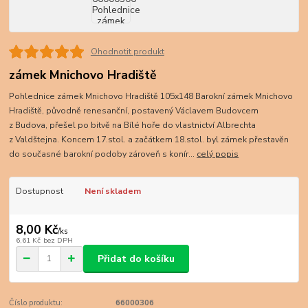
Ohodnotit produkt
zámek Mnichovo Hradiště
Pohlednice zámek Mnichovo Hradiště 105x148 Barokní zámek Mnichovo
Hradiště, původně renesanční, postavený Václavem Budovcem
z Budova, přešel po bitvě na Bílé hoře do vlastnictví Albrechta
z Valdštejna. Koncem 17.stol. a začátkem 18.stol. byl zámek přestavěn
do současné barokní podoby zároveň s konír...
celý popis
Dostupnost
Není skladem
8,00 Kč
/
ks
6,61 Kč
bez DPH
Přidat do košíku
Číslo produktu:
66000306