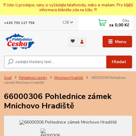
!!! Jste-li prodejce, ceny si vyžádejte telefonicky, nebo e-mailem. Pro bližší
informace klikněte zde na lištu. !!!
0
ks
CZK
+420 730 127 756
za
0,00 Kč
Menu
Hledat
Úvod
Pohlednice zámky
Mnichovo Hradiště
66000306 Pohlednice
zámek Mnichovo Hradiště
66000306 Pohlednice zámek
Mnichovo Hradiště