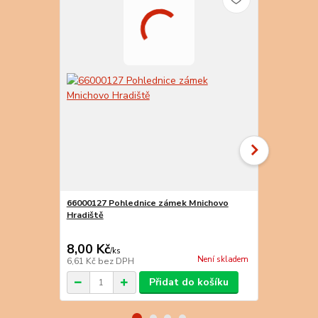
66000127 Pohlednice zámek Mnichovo
Hradiště
66000128 Po
Hradiště
8,00 Kč
8,00 Kč
/
ks
/
k
Není skladem
6,61 Kč
bez DPH
6,61 Kč
bez 
Přidat do košíku