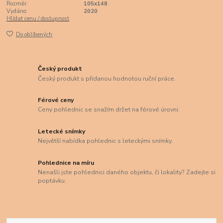
Rozměr:
105x148
Vydáno:
2020
Hlídat cenu / dostupnost
Do oblíbených
Český produkt
Český produkt s přidanou hodnotou ruční práce.
Férové ceny
Ceny pohlednic se snažím držet na férové úrovni.
Letecké snímky
Největší nabídka pohlednic s leteckými snímky.
Pohlednice na míru
Nenašli jste pohlednici daného objektu, či lokality? Zadejte si
poptávku.