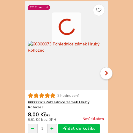
TOP produkt
66000071 Po
2 hodnocení
Rohozec
66000073 Pohlednice zámek Hrubý
Rohozec
8,00 Kč
8,00 Kč
/
ks
/
k
Není skladem
6,61 Kč
bez DPH
6,61 Kč
bez 
Přidat do košíku