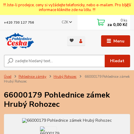
!!! Jste-li prodejce, ceny si vyžádejte telefonicky, nebo e-mailem. Pro bližší
informace klikněte zde na lištu. !!!
0
ks
CZK
+420 730 127 756
za
0,00 Kč
Menu
Hledat
Úvod
Pohlednice zámky
Hrubý Rohozec
66000179 Pohlednice zámek
Hrubý Rohozec
66000179 Pohlednice zámek
Hrubý Rohozec