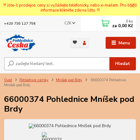
!!! Jste-li prodejce, ceny si vyžádejte telefonicky, nebo e-mailem. Pro bližší
informace klikněte zde na lištu. !!!
0
ks
CZK
+420 730 127 756
za
0,00 Kč
Menu
Hledat
Úvod
Pohlednice zámky
Mníšek pod Brdy
66000374 Pohlednice
Mníšek pod Brdy
66000374 Pohlednice Mníšek pod
Brdy