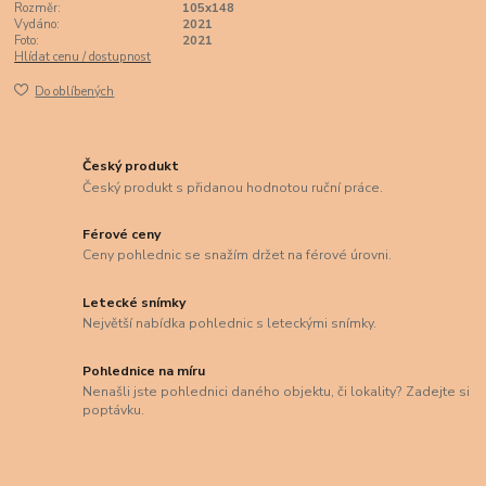
Rozměr:
105x148
Vydáno:
2021
Foto:
2021
Hlídat cenu / dostupnost
Do oblíbených
Český produkt
Český produkt s přidanou hodnotou ruční práce.
Férové ceny
Ceny pohlednic se snažím držet na férové úrovni.
Letecké snímky
Největší nabídka pohlednic s leteckými snímky.
Pohlednice na míru
Nenašli jste pohlednici daného objektu, či lokality? Zadejte si
poptávku.