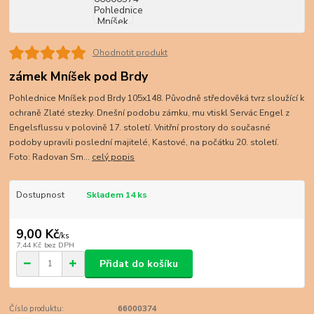
Ohodnotit produkt
zámek Mníšek pod Brdy
Pohlednice Mníšek pod Brdy 105x148. Původně středověká tvrz sloužící k
ochraně Zlaté stezky. Dnešní podobu zámku, mu vtiskl Servác Engel z
Engelsflussu v polovině 17. století. Vnitřní prostory do současné
podoby upravili poslední majitelé, Kastové, na počátku 20. století.
Foto: Radovan Sm...
celý popis
Dostupnost
Skladem 14 ks
9,00 Kč
/
ks
7,44 Kč
bez DPH
Přidat do košíku
Číslo produktu:
66000374