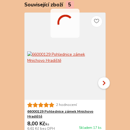
Související zboží
5
2 hodnocení
66000129 Pohlednice zámek Mnichovo
66000306 Po
Hradiště
Hradiště
8,00 Kč
8,00 Kč
/
ks
/
k
Skladem 17 ks
6,61 Kč
bez DPH
6,61 Kč
bez 