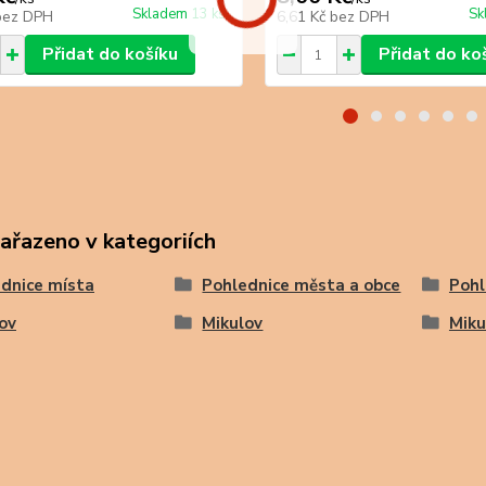
Skladem 13 ks
Sk
bez DPH
6,61 Kč
bez DPH
Přidat do košíku
Přidat do ko
zařazeno v kategoriích
dnice místa
Pohlednice města a obce
Pohl
ov
Mikulov
Miku