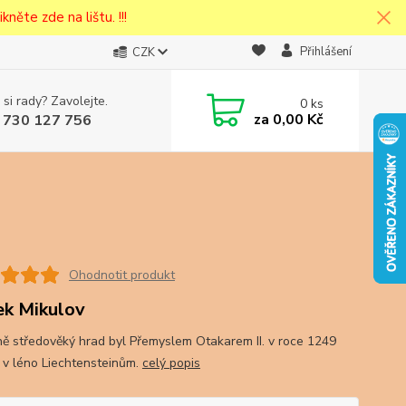
kněte zde na lištu. !!!
Přihlášení
CZK
 si rady? Zavolejte.
0
ks
cena v
za
0,00 Kč
 730 127 756
eska
Ohodnotit produkt
k Mikulov
ě středověký hrad byl Přemyslem Otakarem II. v roce 1249
 v léno Liechtensteinům.
celý popis