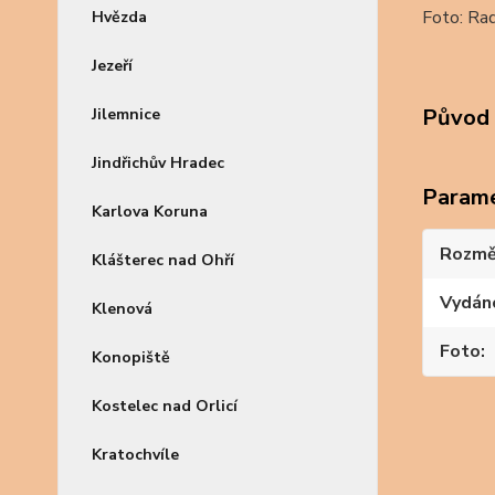
Foto: Ra
Hvězda
Jezeří
Původ 
Jilemnice
Jindřichův Hradec
Param
Karlova Koruna
Rozmě
Klášterec nad Ohří
Vydán
Klenová
Foto
Konopiště
Kostelec nad Orlicí
Kratochvíle