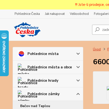
!!! Jste-li prodejce, 
Pohlednice Česka
Jak nakupovat
Velkoobchod
Fotogaleri
Prode
Zar
Úvod
P
Pohlednice místa
6600
Pohlednice města a obce
Pohlednice hrady
Pohlednice zámky
Bečov nad Teplou