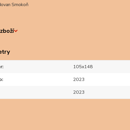
dovan Smokoň
zboží
etry
r
105x148
o
2023
2023