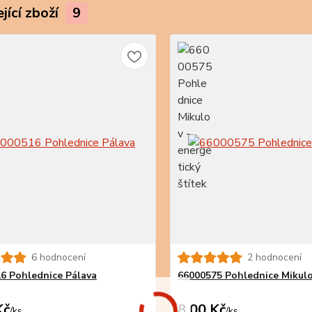
jící zboží
9
6 hodnocení
2 hodnocení
6 Pohlednice Pálava
66000575 Pohlednice Mikul
Kč
8,00 Kč
/
ks
/
ks