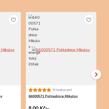
8 hodnocení
ov
66000571 Pohlednice Mikulov
66
8,00 Kč
8,
/
ks