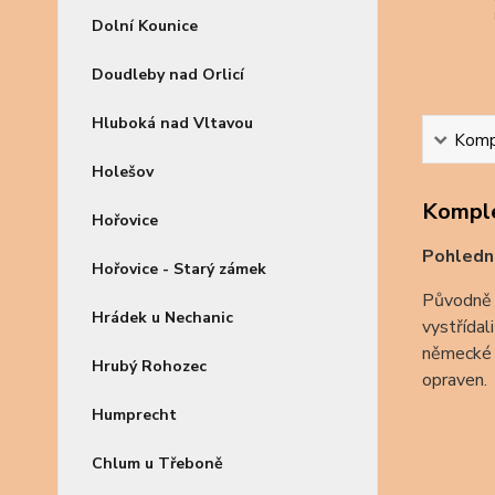
Dolní Kounice
Doudleby nad Orlicí
Hluboká nad Vltavou
Kompl
Holešov
Komple
Hořovice
Pohledn
Hořovice - Starý zámek
Původně s
Hrádek u Nechanic
vystřídal
německé 
Hrubý Rohozec
opraven.
Humprecht
Chlum u Třeboně