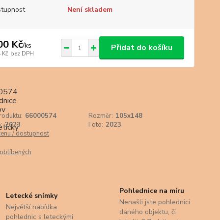
tupnost
Není skladem
00 Kč
/
ks
Přidat do košíku
 Kč
bez DPH
roduktu:
66000574
Rozměr:
105x148
:
2023
Foto:
2023
cenu / dostupnost
oblíbených
Pohlednice na míru
Letecké snímky
Nenašli jste pohlednici
Největší nabídka
daného objektu, či
pohlednic s leteckými