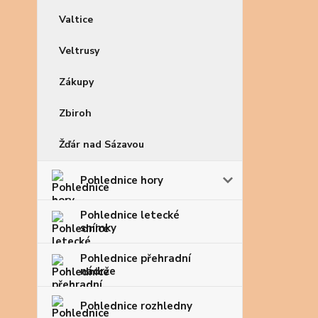
Valtice
Veltrusy
Zákupy
Zbiroh
Žďár nad Sázavou
Pohlednice hory
Pohlednice letecké
snímky
Pohlednice přehradní
nádrže
Pohlednice rozhledny