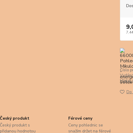
Dos
9,
7,44
Číslo p
Vydáno
Hlídat 
Do 
Český produkt
Férové ceny
Český produkt s
Ceny pohlednic se
přidanou hodnotou
snažím držet na férové