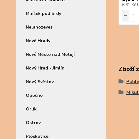
6,61 Kč
Mníšek pod Brdy
Nelahozeves
Nové Hrady
Nové Město nad Metují
Zboží 
Nový Hrad - Jimlín
Pohle
Nový Světlov
Mikul
Opočno
Orlík
Ostrov
Ploskovice