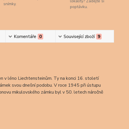
lokality? Zadejte si
snímky.
poptávku.
Komentáře
0
Související zboží
9
v léno Liechtensteinům. Ty na konci 16. století
9 zámek svou dnešní podobu. V roce 1945 při ústupu
bnovu mikulovského zámku byl v 50. letech náročně