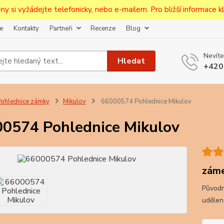
ceny si vyžádejte telefonicky, nebo e-mailem. Pro bližší informace kli
e
Kontakty
Partneři
Recenze
Blog
Upozornění pro prodejce!
Nevíte
jcům bude po zaregistrování nastavena sleva, případně upravena 
Hledat
+420
první objednávce.
--------------------------------------------------------------------------
egistrujte svůj E-mail aby vám neutekly novinky na Pohlednicích Č
ohlednice zámky
Mikulov
66000574 Pohlednice Mikulov
Odeslat
0574 Pohlednice Mikulov
Přeji si odebírat novinky e-mailem dle
podmínek zpracování osobních údajů
.
Souhlasím se
zpracováním osobních údajů
pro účely registrace.
záme
Původn
Zavřít
udělen