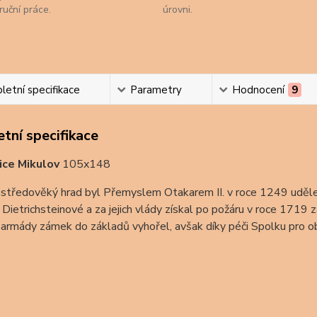
ruční práce.
úrovni.
etní specifikace
Parametry
Hodnocení
9
tní specifikace
ice Mikulov
105x148
tředověký hrad byl Přemyslem Otakarem II. v roce 1249 udělen 
i Dietrichsteinové a za jejich vlády získal po požáru v roce 171
armády zámek do základů vyhořel, avšak díky péči Spolku pro o