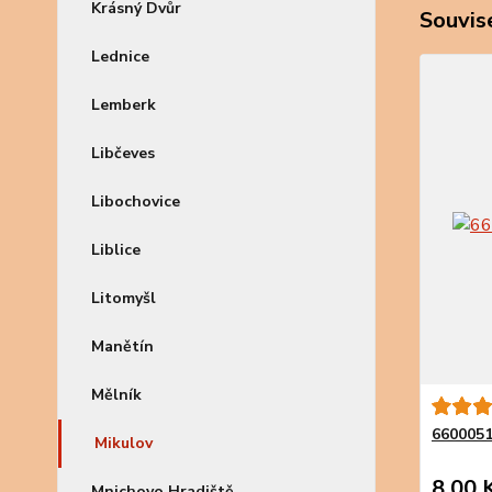
Krásný Dvůr
Souvise
Lednice
Lemberk
Libčeves
Libochovice
Liblice
Litomyšl
Manětín
Mělník
6600051
Mikulov
8,00 
Mnichovo Hradiště