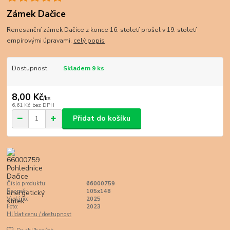
Zámek Dačice
Renesanční zámek Dačice z konce 16. století prošel v 19. století
empírovými úpravami.
celý popis
Dostupnost
Skladem 9 ks
8,00 Kč
/
ks
6,61 Kč
bez DPH
Přidat do košíku
Číslo produktu:
66000759
Rozměr:
105x148
Vydáno:
2025
Foto:
2023
Hlídat cenu / dostupnost