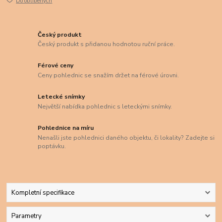
Do oblíbených
Český produkt
Český produkt s přidanou hodnotou ruční práce.
Férové ceny
Ceny pohlednic se snažím držet na férové úrovni.
Letecké snímky
Největší nabídka pohlednic s leteckými snímky.
Pohlednice na míru
Nenašli jste pohlednici daného objektu, či lokality? Zadejte si
poptávku.
Kompletní specifikace
Parametry