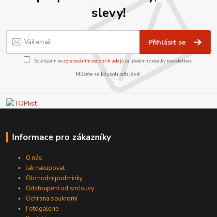
slevy!
Přihlásit se
Souhlasím se
zpracováním osobních údajů
za účelem rozesílky newsletteru.
Můžete se kdykoli odhlásit.
Informace pro zákazníky
O nás
Jak nakupovat
Obchodní podmínky
Odstoupení od smlouvy
Ochrana soukromí
Fotogalerie