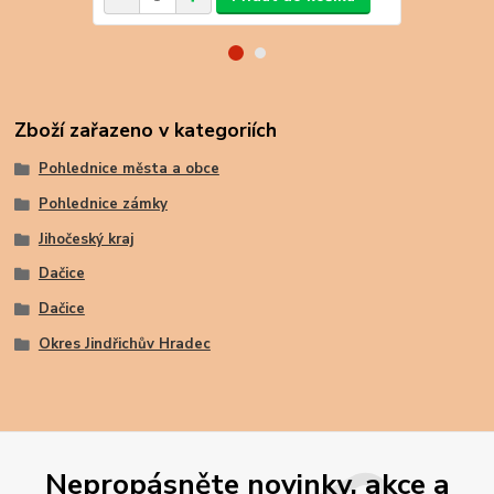
Zboží zařazeno v kategoriích
Pohlednice města a obce
Pohlednice zámky
Jihočeský kraj
Dačice
Dačice
Okres Jindřichův Hradec
Nepropásněte novinky, akce a