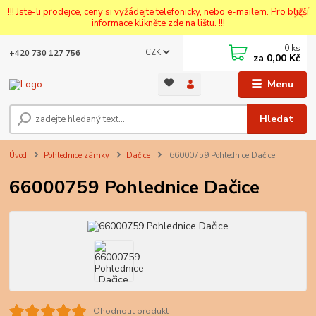
!!! Jste-li prodejce, ceny si vyžádejte telefonicky, nebo e-mailem. Pro bližší
informace klikněte zde na lištu. !!!
0
ks
CZK
+420 730 127 756
za
0,00 Kč
Menu
Hledat
Úvod
Pohlednice zámky
Dačice
66000759 Pohlednice Dačice
66000759 Pohlednice Dačice
Ohodnotit produkt