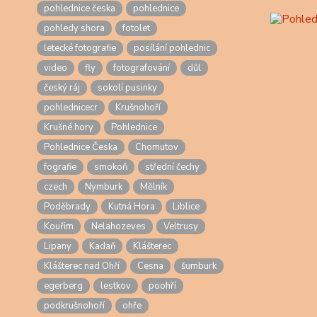
pohlednice česka
pohlednice
pohledy shora
fotolet
letecké fotografie
posílání pohlednic
video
fly
fotografování
důl
český ráj
sokolí pusinky
pohlednicecr
Krušnohoří
Krušné hory
Pohlednice
Pohlednice Česka
Chomutov
fografie
smokoň
střední čechy
czech
Nymburk
Mělník
Poděbrady
Kutná Hora
Liblice
Kouřim
Nelahozeves
Veltrusy
Lipany
Kadaň
Klášterec
Klášterec nad Ohří
Cesna
šumburk
egerberg
lestkov
poohří
podkrušnohoří
ohře