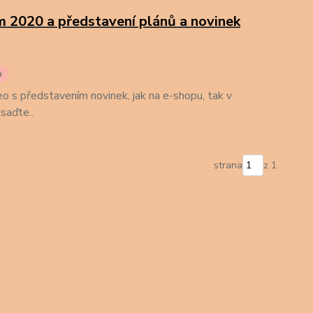
m 2020 a představení plánů a novinek
a
eo s představením novinek, jak na e-shopu, tak v
saďte..
strana
z 1