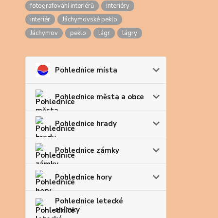
fotografování interiérů
interiéry
interiér
Jáchymovské peklo
Jáchymov
peklo
lágr
lágry
Pohlednice místa
Pohlednice města a obce
Pohlednice hrady
Pohlednice zámky
Pohlednice hory
Pohlednice letecké
snímky