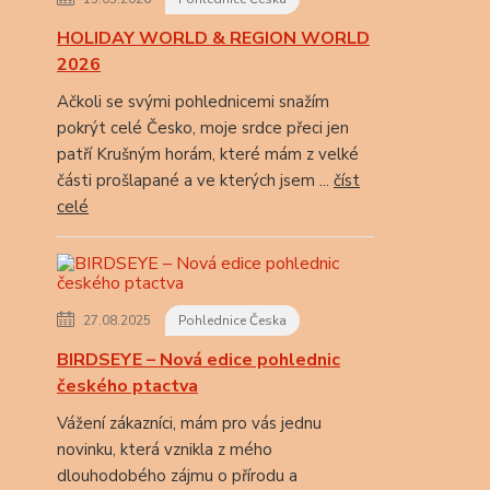
HOLIDAY WORLD & REGION WORLD
2026
Ačkoli se svými pohlednicemi snažím
pokrýt celé Česko, moje srdce přeci jen
patří Krušným horám, které mám z velké
části prošlapané a ve kterých jsem ...
číst
celé
27.08.2025
Pohlednice Česka
BIRDSEYE – Nová edice pohlednic
českého ptactva
Vážení zákazníci, mám pro vás jednu
novinku, která vznikla z mého
dlouhodobého zájmu o přírodu a