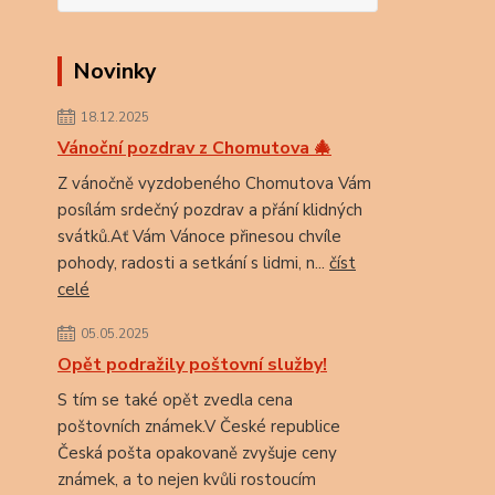
Novinky
18.12.2025
Vánoční pozdrav z Chomutova 🎄
Z vánočně vyzdobeného Chomutova Vám
posílám srdečný pozdrav a přání klidných
svátků.Ať Vám Vánoce přinesou chvíle
pohody, radosti a setkání s lidmi, n...
číst
celé
05.05.2025
Opět podražily poštovní služby!
S tím se také opět zvedla cena
poštovních známek.V České republice
Česká pošta opakovaně zvyšuje ceny
známek, a to nejen kvůli rostoucím