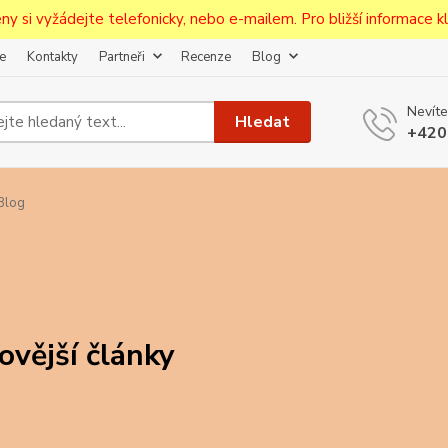
ceny si vyžádejte telefonicky, nebo e-mailem. Pro bližší informace kli
e
Kontakty
Partneři
Recenze
Blog
Upozornění pro prodejce!
Nevíte
jcům bude po zaregistrování nastavena sleva, případně upravena 
Hledat
+420
první objednávce.
--------------------------------------------------------------------------
egistrujte svůj E-mail aby vám neutekly novinky na Pohlednicích Č
Blog
Odeslat
Přeji si odebírat novinky e-mailem dle
podmínek zpracování osobních údajů
.
Souhlasím se
zpracováním osobních údajů
pro účely registrace.
ovější články
Zavřít