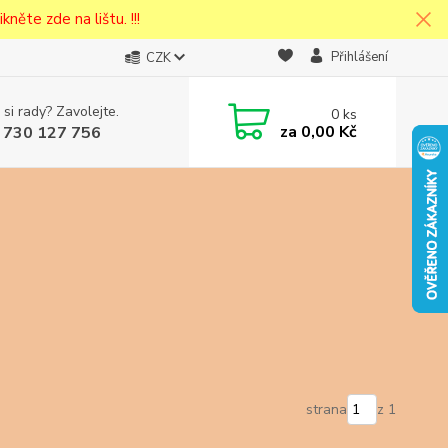
kněte zde na lištu. !!!
Přihlášení
CZK
 si rady? Zavolejte.
0
ks
cena v
za
0,00 Kč
 730 127 756
eska
strana
z 1