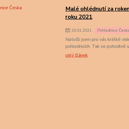
Malé ohlédnutí za roke
roku 2021
20
.
01
.
2021
Pohlednice Česk
Natočil jsem pro vás krátké vid
pohlednicích. Tak se pohodlně u
celý článek