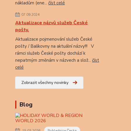
nákladům (ene...
číst celé
07.09.2024
Aktualizace názvů služeb České
pošty.
Aktualizace pojmenování služeb České
pošty / Balíkovny na aktuální názvy!!! V
rámci služeb České pošty dochází k
nepatrným změnám v názvech a slož...
číst
celé
Zobrazit všechny novinky
Blog
15.03.2026
Pohlednice Česka