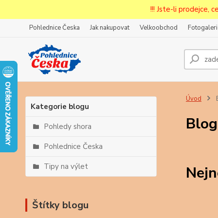
!!! Jste-li prodejce, 
Pohlednice Česka
Jak nakupovat
Velkoobchod
Fotogaleri
Prode
Zar
Úvod
Kategorie blogu
Blog
Pohledy shora
Pohlednice Česka
Tipy na výlet
Nejn
Štítky blogu