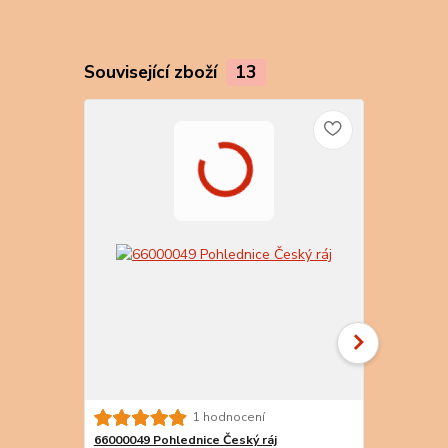
Související zboží
13
66000066 P
1 hodnocení
ráje
66000049 Pohlednice Český ráj