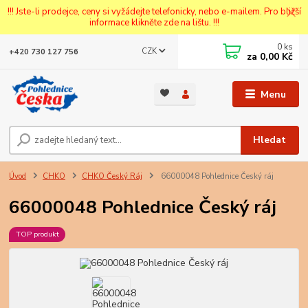
!!! Jste-li prodejce, ceny si vyžádejte telefonicky, nebo e-mailem. Pro bližší
informace klikněte zde na lištu. !!!
0
ks
CZK
+420 730 127 756
za
0,00 Kč
Menu
Hledat
Úvod
CHKO
CHKO Český Ráj
66000048 Pohlednice Český ráj
66000048 Pohlednice Český ráj
TOP produkt